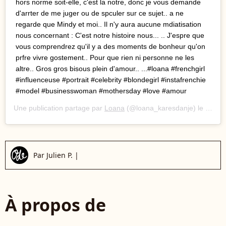
hors norme soit-elle, c'est la notre, donc je vous demande
d'arrter de me juger ou de spculer sur ce sujet.. a ne
regarde que Mindy et moi.. Il n'y aura aucune mdiatisation
nous concernant : C'est notre histoire nous... .. J'espre que
vous comprendrez qu'il y a des moments de bonheur qu'on
prfre vivre gostement.. Pour que rien ni personne ne les
altre.. Gros gros bisous plein d'amour.. ...#loana #frenchgirl
#influenceuse #portrait #celebrity #blondegirl #instafrenchie
#model #businesswoman #mothersday #love #amour
Une publication partage par
Loana
(@loana_karesdanje) le
27 Ma
Par
Julien P.
|
À propos de