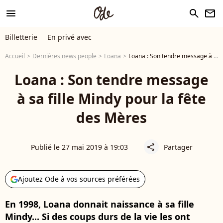
menu
search
newsletter
Billetterie
En privé avec
Accueil
Dernières news people
Loana
Loana : Son tendre message à sa fille Mindy pour la fête des Mères
Loana : Son tendre message
à sa fille Mindy pour la fête
des Mères
Publié le 27 mai 2019 à 19:03
Partager
share
Ajoutez Ode à vos sources préférées
En 1998, Loana donnait naissance à sa fille
Mindy... Si des coups durs de la vie les ont