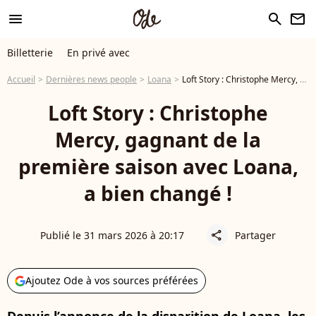
menu
search
newsletter
Billetterie
En privé avec
Accueil
Dernières news people
Loana
Loft Story : Christophe Mercy, gagnant de la première saison avec Loana, a bien changé !
Loft Story : Christophe
Mercy, gagnant de la
première saison avec Loana,
a bien changé !
Publié le 31 mars 2026 à 20:17
Partager
share
Ajoutez Ode à vos sources préférées