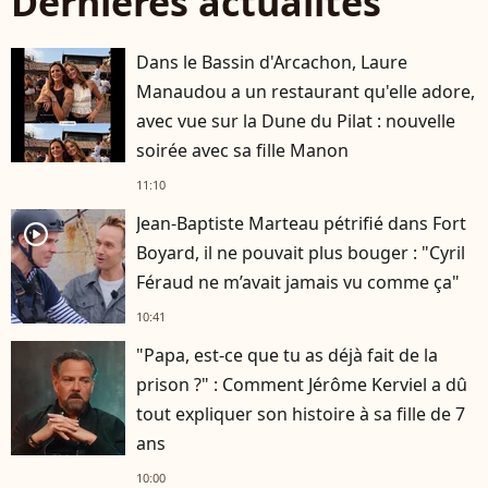
Dernières actualités
Dans le Bassin d'Arcachon, Laure
Manaudou a un restaurant qu'elle adore,
avec vue sur la Dune du Pilat : nouvelle
soirée avec sa fille Manon
11:10
Jean-Baptiste Marteau pétrifié dans Fort
player2
Boyard, il ne pouvait plus bouger : "Cyril
Féraud ne m’avait jamais vu comme ça"
10:41
"Papa, est-ce que tu as déjà fait de la
prison ?" : Comment Jérôme Kerviel a dû
tout expliquer son histoire à sa fille de 7
ans
10:00