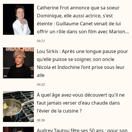
Catherine Frot annonce que sa soeur
Dominique, elle aussi actrice, s'est
éteinte : Guillaume Canet venait de lui
offrir un rôle dans son film avec Marion
Cotillard
09:27
Lou Sirkis : Après une longue pause pour
qu'elle puisse se soigner, son oncle
Nicola et Indochine l’ont prise sous leur
aile
09:20
À quel âge avez-vous découvert qu'il ne
faut jamais verser d'eau chaude dans
l'évier de la cuisine ?
08:38
Audrey Tautou fête ses 50 ans : pour son