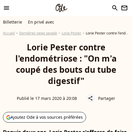
menu
search
newsletter
Billetterie
En privé avec
Accueil
Dernières news people
Lorie Pester
Lorie Pester contre l'endométriose : "On m'a coupé des bouts du tube digestif"
Lorie Pester contre
l'endométriose : "On m'a
coupé des bouts du tube
digestif"
Publié le 17 mars 2020 à 20:08
Partager
share
Ajoutez Ode à vos sources préférées