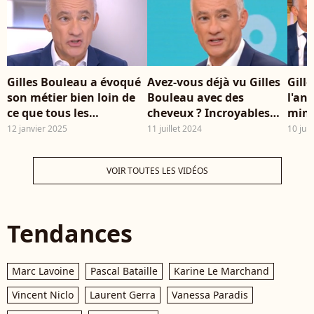
France de Tennis de
Fra
Roland Garros 2026, à
202
Paris, France, le 5 juin
Lau
2026. © Jacovides-
Vu
Moreau/Bestimage
Gilles Bouleau a évoqué
Avez-vous déjà vu Gilles
Gill
son métier bien loin de
Bouleau avec des
l'an
ce que tous les
cheveux ? Incroyables
mini
téléspectateurs peuvent
souvenirs du journaliste
Phil
12 janvier 2025
11 juillet 2024
10 juil
imaginer C L'hebdo,
qui a bien changé en 35
ques
France 5
ans !
VOIR TOUTES LES VIDÉOS
Tendances
Marc Lavoine
Pascal Bataille
Karine Le Marchand
Vincent Niclo
Laurent Gerra
Vanessa Paradis