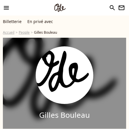
menu
search
newsletter
Billetterie
En privé avec
Accueil
People
Gilles Bouleau
Gilles Bouleau