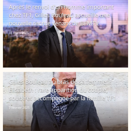
Après le renvoi d'un homme important
chez TF1, Gilles Bouleau accueille une
nouvelle recrue venant de BFMTV
31 mars 2025
Gilles Bouleau au bras de sa femme
Elisabeth : rare apparition du couple,
soudé et accompagné par la famille TF1
7 février 2025