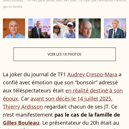
Gilles Bouleau : “On n'en parle jamais avec mes filles”, ce sujet que l'animateur n'aborde
pas en famille
VOIR LES 18 PHOTOS
La joker du journal de TF1
Audrey Crespo-Mara
a
confié avec émotion que son “bonsoir” adressé
aux téléspectateurs était
en réalité destiné à son
époux
. Car
avant son décès le 14 juillet 2025
,
Thierry Ardisson
regardait chacun de ses JT. Ce
n’est manifestement
pas le cas de la famille de
Gilles Bouleau
. Le présentateur du 20h était au