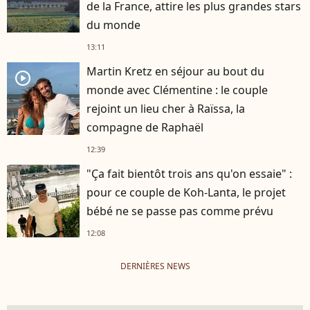
de la France, attire les plus grandes stars
du monde
13:11
Martin Kretz en séjour au bout du
player2
monde avec Clémentine : le couple
rejoint un lieu cher à Raïssa, la
compagne de Raphaël
12:39
"Ça fait bientôt trois ans qu'on essaie" :
pour ce couple de Koh-Lanta, le projet
bébé ne se passe pas comme prévu
12:08
DERNIÈRES NEWS