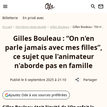
menu
search
newsletter
Billetterie
En privé avec
Accueil
Dernières news people
Gilles Bouleau
Gilles Bouleau : “On n'en parle jamais avec mes filles”, ce sujet que l'animateur n'aborde pas en famille
Gilles Bouleau : “On n'en
parle jamais avec mes filles”,
ce sujet que l'animateur
n'aborde pas en famille
Publié le 6 septembre 2025 à 21:10
Partager
share
Ajoutez Ode à vos sources préférées