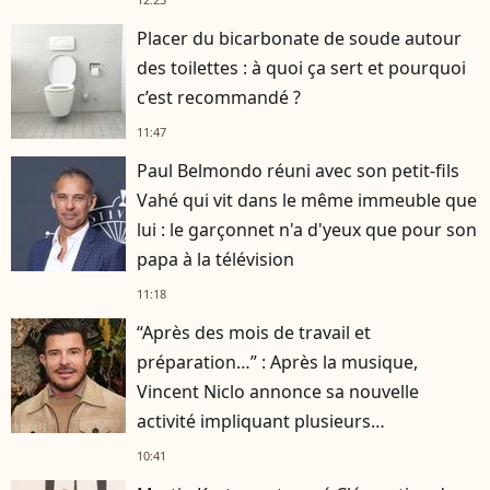
Placer du bicarbonate de soude autour
des toilettes : à quoi ça sert et pourquoi
c’est recommandé ?
11:47
Paul Belmondo réuni avec son petit-fils
Vahé qui vit dans le même immeuble que
lui : le garçonnet n'a d'yeux que pour son
papa à la télévision
11:18
“Après des mois de travail et
préparation…” : Après la musique,
Vincent Niclo annonce sa nouvelle
activité impliquant plusieurs
personnalités
10:41