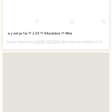
a y est je l'ai !!! J-23 !!! #4octobre !!! #fire
A post shared by
LORIE PESTER
(@loriepesterofficiel) on
Sep 10, 2018 at 9:37am PDT