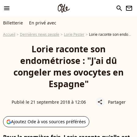
menu
search
newsletter
Billetterie
En privé avec
Accueil
Dernières news people
Lorie Pester
Lorie raconte son endométriose : "J'ai dû congeler mes ovocytes en Espagne"
Lorie raconte son
endométriose : "J'ai dû
congeler mes ovocytes en
Espagne"
Publié le 21 septembre 2018 à 12:06
Partager
share
Ajoutez Ode à vos sources préférées