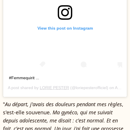
View this post on Instagram
#Femmequirit ...
A post shared by
LORIE PESTER
(@loriepesterofficiel) on
Aug 20, 2018 at 6:05am PDT
"
Au départ, j'avais des douleurs pendant mes règles
,
s'est-elle souvenue.
Ma gynéco, qui me suivait
depuis adolescente, me disait : c'est normal. Et en
fait, c'est pas normal. Un jour, j'ai fait une grossesse