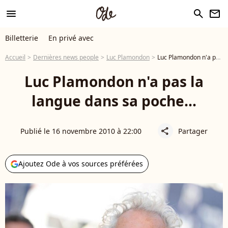
menu
search
newsletter
Billetterie
En privé avec
Accueil
Dernières news people
Luc Plamondon
Luc Plamondon n'a pas la langue dans sa poche...
Luc Plamondon n'a pas la
langue dans sa poche...
Publié le 16 novembre 2010 à 22:00
Partager
share
Ajoutez Ode à vos sources préférées