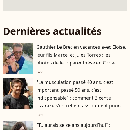
Dernières actualités
Gauthier Le Bret en vacances avec Eloïse,
leur fils Marcel et Jules Torres : les
photos de leur parenthèse en Corse
14:25
"La musculation passé 40 ans, c'est
important, passé 50 ans, c'est
indispensable" : comment Bixente
Lizarazu s'entretient assidûment pour
rester musclé à 56 ans ?
13:46
"Tu aurais seize ans aujourd’hui" :