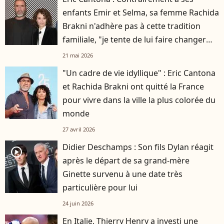
enfants Emir et Selma, sa femme Rachida
Brakni n'adhère pas à cette tradition
familiale, "je tente de lui faire changer
d'avis"
21 mai 2026
"Un cadre de vie idyllique" : Eric Cantona
et Rachida Brakni ont quitté la France
pour vivre dans la ville la plus colorée du
monde
27 avril 2026
Didier Deschamps : Son fils Dylan réagit
player2
après le départ de sa grand-mère
Ginette survenu à une date très
particulière pour lui
24 juin 2026
En Italie, Thierry Henry a investi une