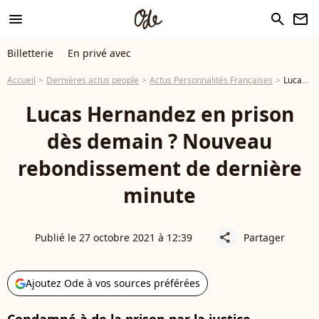
menu
search
newsletter
Billetterie
En privé avec
Accueil
Dernières actus people
Actus Personnalités Françaises
Lucas Hernandez en prison dès demain ? Nouveau rebondissement de dernière minute
Lucas Hernandez en prison
dès demain ? Nouveau
rebondissement de dernière
minute
Publié le 27 octobre 2021 à 12:39
Partager
share
Ajoutez Ode à vos sources préférées