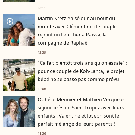
13:11
Martin Kretz en séjour au bout du
player2
monde avec Clémentine : le couple
rejoint un lieu cher à Raïssa, la
compagne de Raphaël
12:39
"Ça fait bientôt trois ans qu'on essaie" :
pour ce couple de Koh-Lanta, le projet
bébé ne se passe pas comme prévu
12:08
Ophélie Meunier et Mathieu Vergne en
séjour près de Saint-Tropez avec leurs
enfants : Valentine et Joseph sont le
parfait mélange de leurs parents !
11:36