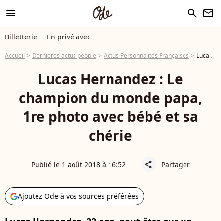
menu
search
newsletter
Billetterie
En privé avec
Accueil
Dernières actus people
Actus Personnalités Françaises
Lucas Hernandez : Le champion du monde papa, 1re photo avec bébé et sa chérie
Lucas Hernandez : Le
champion du monde papa,
1re photo avec bébé et sa
chérie
Publié le 1 août 2018 à 16:52
Partager
share
Ajoutez Ode à vos sources préférées