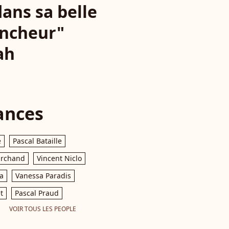
ans sa belle
ancheur"
ah
ances
e
Pascal Bataille
archand
Vincent Niclo
a
Vanessa Paradis
t
Pascal Praud
VOIR TOUS LES PEOPLE