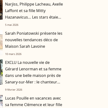
Narjiss, Philippe Lacheau, Axelle
Laffont et sa fille Mitty
Hazanavicus… Les stars étaient
nombreuses à l'avant-première
5 mai 2026
du film Pour le plaisir !
Sarah Poniatowski présente les
nouvelles tendances déco de
Maison Sarah Lavoine
10 mars 2026
EXCLU La nouvelle vie de
Gérard Lenorman et sa femme
dans une belle maison près de
Sanary-sur-Mer : le chanteur
"bien acclimaté au territoire"
9 février 2026
Lucas Pouille en vacances avec
sa femme Clémence et leur fille