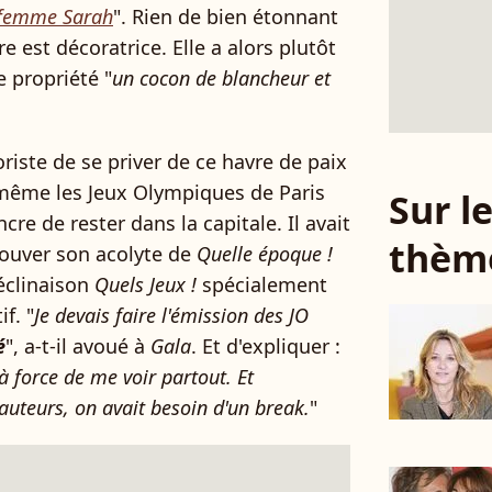
 femme Sarah
". Rien de bien étonnant
e est décoratrice. Elle a alors plutôt
e propriété "
un cocon de blancheur et
iste de se priver de ce havre de paix
t même les Jeux Olympiques de Paris
Sur 
cre de rester dans la capitale. Il avait
thèm
trouver son acolyte de
Quelle époque !
éclinaison
Quels Jeux !
spécialement
f. "
Je devais faire l'émission des JO
é
", a-t-il avoué à
Gala
. Et d'expliquer :
 à force de me voir partout. Et
uteurs, on avait besoin d'un break.
"