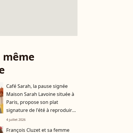
le même
e
Café Sarah, la pause signée
Maison Sarah Lavoine située à
Paris, propose son plat
signature de l'été à reproduire
à la maison
4 juillet 2026
François Cluzet et sa femme