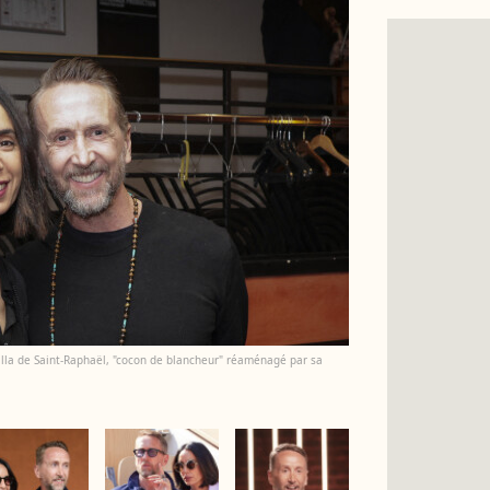
illa de Saint-Raphaël, "cocon de blancheur" réaménagé par sa