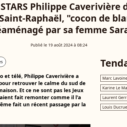
TARS Philippe Caverivière d
e Saint-Raphaël, "cocon de bl
éaménagé par sa femme Sar
Publié le 19 août 2024 à 08:24
Tend
es
io et télé, Philippe Caverivière a
Marc Lavoin
 pour retrouver le calme du sud de
Karine Le M
maison. Et ce ne sont pas les Jeux
aient fait remonter comme il l'a
Laurent Gerr
ême fait un récent passage par la
Louis Ducrue