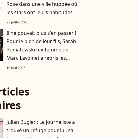
Rose dans une ville huppée où
les stars ont leurs habitudes
23 juillet 2026
Il ne pouvait plus s'en passer !
Pour le bien de leur fils, Sarah
Poniatowski (ex-femme de
Marc Lavoine) a repris les
choses en main à la maison
10 mai 2026
rticles
aires
Julian Bugier : Le journaliste a
trouvé un refuge pour lui, sa