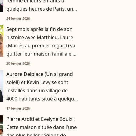
femme et leurs enfants à
quelques heures de Paris, une
région où il fait bon vivre
24 février 2026
Sept mois après la fin de son
histoire avec Matthieu, Laure
(Mariés au premier regard) va
quitter leur maison familiale de
180m2 : elle a trouvé son
20 février 2026
nouveau logement
Aurore Delplace (Un si grand
soleil) et Kevin Levy se sont
installés dans un village de
4000 habitants situé à quelques
kilomètre de la métropole la
17 février 2026
plus attractive de France
Pierre Arditi et Evelyne Bouix :
Cette maison située dans l'une
des plus belles régions de