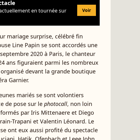
ctacle
 actuellement en tournée sur
Voir
ur mariage surprise, célébré fin
use Line Papin se sont accordés une
9 septembre 2020 à Paris, le chanteur
 24 ans figuraient parmi les nombreux
e, organisé devant la grande boutique
éra Garnier.
jeunes mariés se sont volontiers
ce de pose sur le
photocall
, non loin
 formés par Iris Mittenaere et Diego
rain-Trapani et Valentin Léonard. Le
e ont eux aussi profité du spectacle
uciani, Hatik, Ofenbach et Leee John