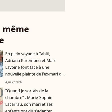
le même
e
En plein voyage à Tahiti,
Adriana Karembeu et Marc
Lavoine font face à une
nouvelle plainte de l'ex-mari du
mannequin
4 juillet 2026
"Quand je sortais de la
chambre" : Marie-Sophie
Lacarrau, son mari et ses
enfants ont dû s'adapter