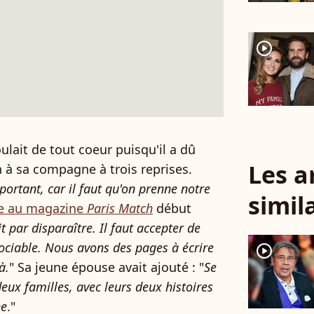
player2
ulait de tout coeur puisqu'il a dû
Les a
 à sa compagne à trois reprises.
mportant, car il faut qu'on prenne notre
simil
e au magazine
Paris Match
début
it par disparaître. Il faut accepter de
égociable. Nous avons des pages à écrire
player2
à.
" Sa jeune épouse avait ajouté : "
Se
deux familles, avec leurs deux histoires
ne
."