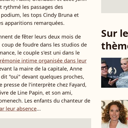
t rythmé les passages des
 podium, les tops Cindy Bruna et
es apparitions remarquées.
Sur 
nnent de fêter leurs deux mois de
thèm
un coup de foudre dans les studios de
mance, le couple s'est uni dans le
érémonie intime organisée dans leur
evant la maire de la capitale, Anne
dit "oui" devant quelques proches,
de presse de l'interprète chez Fayard,
livre de Line Papin, et son ami,
Domenech. Les enfants du chanteur de
par leur absence
...