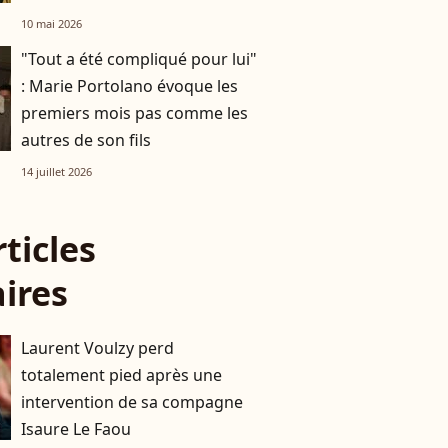
Lavoine a eu un geste
10 mai 2026
honorable envers la journaliste
"Tout a été compliqué pour lui"
: Marie Portolano évoque les
premiers mois pas comme les
autres de son fils
14 juillet 2026
rticles
aires
Laurent Voulzy perd
totalement pied après une
intervention de sa compagne
Isaure Le Faou