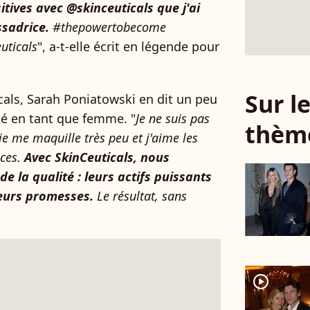
itives avec @skinceuticals que j'ai
sadrice.
#thepowertobecome
ticals
", a-t-elle écrit en légende pour
Sur 
ticals, Sarah Poniatowski en dit un peu
té en tant que femme. "
Je ne suis pas
thèm
je me maquille très peu et j'aime les
aces.
Avec SkinCeuticals, nous
e la qualité : leurs actifs puissants
leurs promesses.
Le résultat, sans
player2