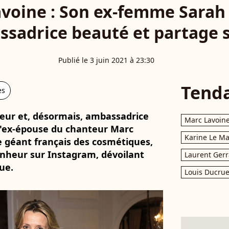
voine : Son ex-femme Sarah
sadrice beauté et partage s
Publié le 3 juin 2021 à 23:30
Tend
es
rieur et, désormais, ambassadrice
Marc Lavoin
l'ex-épouse du chanteur Marc
Karine Le M
le géant français des cosmétiques,
bonheur sur Instagram, dévoilant
Laurent Gerr
ue.
Louis Ducrue