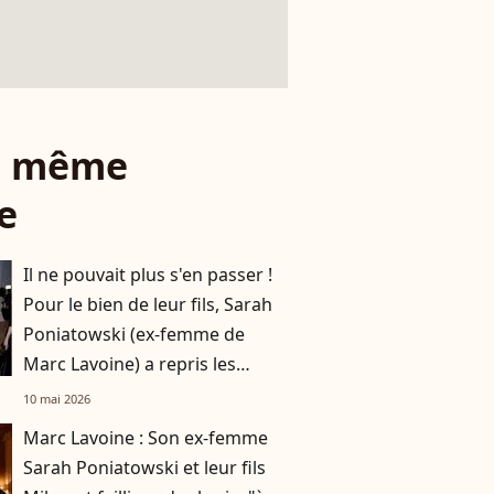
le même
e
Il ne pouvait plus s'en passer !
Pour le bien de leur fils, Sarah
Poniatowski (ex-femme de
Marc Lavoine) a repris les
choses en main à la maison
10 mai 2026
Marc Lavoine : Son ex-femme
Sarah Poniatowski et leur fils