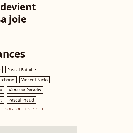
 devient
a joie
ances
e
Pascal Bataille
archand
Vincent Niclo
a
Vanessa Paradis
t
Pascal Praud
VOIR TOUS LES PEOPLE