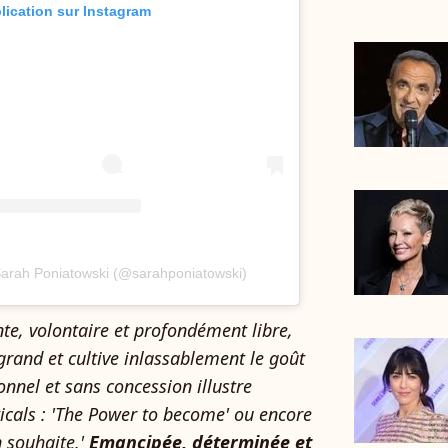
blication sur Instagram
Sarah Poniatowski (@sarahponiatowski)
nte, volontaire et profondément libre,
grand et cultive inlassablement le goût
nnel et sans concession illustre
icals : 'The Power to become' ou encore
n souhaite.'
Emancipée, déterminée et