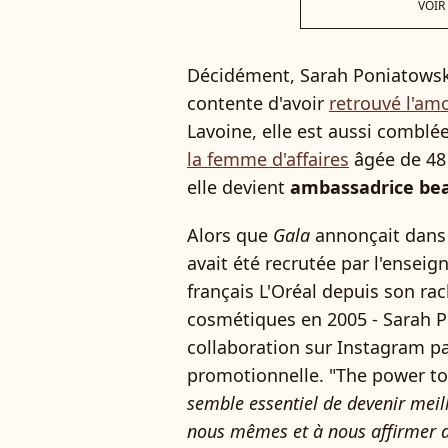
VOIR
Décidément, Sarah Poniatowski
contente d'avoir
retrouvé l'am
Lavoine, elle est aussi comblé
la femme d'affaires
âgée de 48 a
elle devient
ambassadrice bea
Alors que
Gala
annonçait dans s
avait été recrutée par l'ensei
français L'Oréal depuis son ra
cosmétiques en 2005 - Sarah P
collaboration sur Instagram pa
promotionnelle. "The power t
semble essentiel de devenir meil
nous mêmes et à nous affirmer da