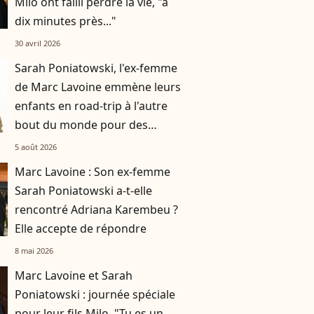
Milo ont failli perdre la vie, "à
dix minutes près..."
30 avril 2026
Sarah Poniatowski, l'ex-femme
de Marc Lavoine emmène leurs
enfants en road-trip à l'autre
bout du monde pour des
vacances paradisiaques
5 août 2026
Marc Lavoine : Son ex-femme
Sarah Poniatowski a-t-elle
rencontré Adriana Karembeu ?
Elle accepte de répondre
8 mai 2026
Marc Lavoine et Sarah
Poniatowski : journée spéciale
pour leur fils Milo, "Tu es un