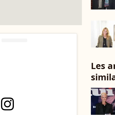
Les a
simil