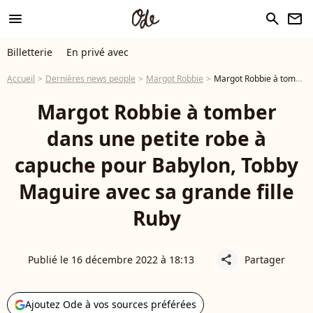
menu
search
newsletter
Billetterie
En privé avec
Accueil
Dernières news people
Margot Robbie
Margot Robbie à tomber dans une petite robe à capuche pour Babylon, Tobby Maguire avec sa grande fille Ruby
Margot Robbie à tomber
dans une petite robe à
capuche pour Babylon, Tobby
Maguire avec sa grande fille
Ruby
Publié le 16 décembre 2022 à 18:13
Partager
share
Ajoutez Ode à vos sources préférées