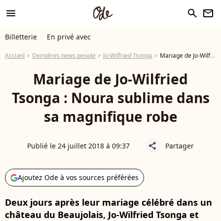
menu
search
newsletter
Billetterie
En privé avec
Accueil
Dernières news people
Jo-Wilfried Tsonga
Mariage de Jo-Wilfried Tsonga : Noura sublime dans sa magnifique robe
Mariage de Jo-Wilfried
Tsonga : Noura sublime dans
sa magnifique robe
Publié le 24 juillet 2018 à 09:37
Partager
share
Ajoutez Ode à vos sources préférées
Deux jours après leur mariage célébré dans un
château du Beaujolais, Jo-Wilfried Tsonga et