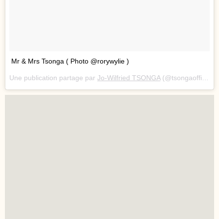
Mr & Mrs Tsonga ( Photo @rorywylie )
Une publication partage par
Jo-Wilfried TSONGA
(@tsongaofficiel) le