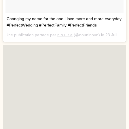
Changing my name for the one I love more and more everyday
#PerfectWedding #PerfectFamily #PerfectFriends
Une publication partage par
n o u r a
(@nouninoun) le
23 Juil. 2018 2 :13 PDT