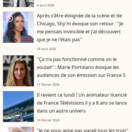
4 avril 2026
Après s'être éloignée de la scène et de
player2
Chicago, Shy'm évoque son retour : "Je
me pensais invincible et j'ai découvert
que je ne l'étais pas"
19 avril 2026
"Ça n’a pas fonctionné comme on le
voulait" : Marie Portolano évoque les
audiences de son émission sur France 5
11 février 2026
Il revient ce lundi ! Un animateur licencié
de France Télévisions il y a 8 ans se lance
dans un autre univers
16 février 2026
"Je ne vous aime pas pareil tous les trois"