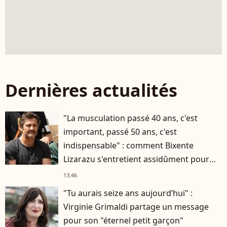
Dernières actualités
"La musculation passé 40 ans, c'est
important, passé 50 ans, c'est
indispensable" : comment Bixente
Lizarazu s'entretient assidûment pour
rester musclé à 56 ans ?
13:46
"Tu aurais seize ans aujourd’hui" :
Virginie Grimaldi partage un message
pour son "éternel petit garçon"