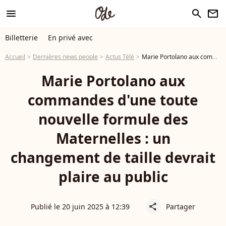
menu
search
newsletter
Billetterie
En privé avec
Accueil
Dernières news people
Actus Télé
Marie Portolano aux commandes d'une toute nouvelle formule des Maternelles : un changement de taille devrait plaire au public
Marie Portolano aux
commandes d'une toute
nouvelle formule des
Maternelles : un
changement de taille devrait
plaire au public
Publié le 20 juin 2025 à 12:39
Partager
share