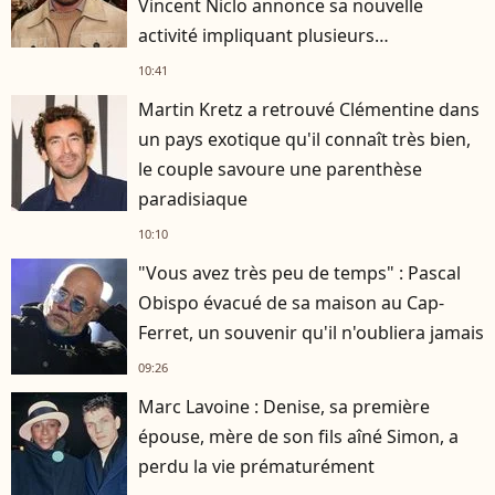
Vincent Niclo annonce sa nouvelle
activité impliquant plusieurs
personnalités
10:41
Martin Kretz a retrouvé Clémentine dans
un pays exotique qu'il connaît très bien,
le couple savoure une parenthèse
paradisiaque
10:10
"Vous avez très peu de temps" : Pascal
Obispo évacué de sa maison au Cap-
Ferret, un souvenir qu'il n'oubliera jamais
09:26
Marc Lavoine : Denise, sa première
épouse, mère de son fils aîné Simon, a
perdu la vie prématurément