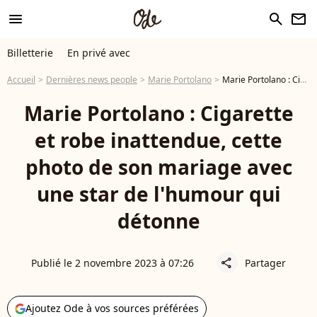
menu
search
newsletter
Billetterie
En privé avec
Accueil
Dernières news people
Marie Portolano
Marie Portolano : Cigarette et robe inattendue, cette photo de son mariage avec une star de l'humour qui détonne
Marie Portolano : Cigarette
et robe inattendue, cette
photo de son mariage avec
une star de l'humour qui
détonne
Publié le 2 novembre 2023 à 07:26
Partager
share
Ajoutez Ode à vos sources préférées