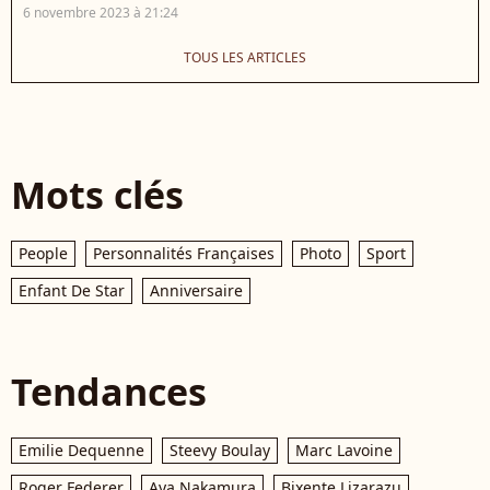
6 novembre 2023 à 21:24
TOUS LES ARTICLES
Mots clés
People
Personnalités Françaises
Photo
Sport
Enfant De Star
Anniversaire
Tendances
Emilie Dequenne
Steevy Boulay
Marc Lavoine
Roger Federer
Aya Nakamura
Bixente Lizarazu