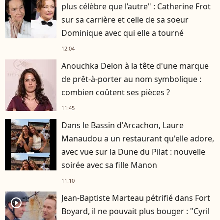
plus célèbre que l’autre" : Catherine Frot
sur sa carrière et celle de sa soeur
Dominique avec qui elle a tourné
12:04
Anouchka Delon à la tête d'une marque
de prêt-à-porter au nom symbolique :
combien coûtent ses pièces ?
11:45
Dans le Bassin d'Arcachon, Laure
Manaudou a un restaurant qu'elle adore,
avec vue sur la Dune du Pilat : nouvelle
soirée avec sa fille Manon
11:10
Jean-Baptiste Marteau pétrifié dans Fort
player2
Boyard, il ne pouvait plus bouger : "Cyril