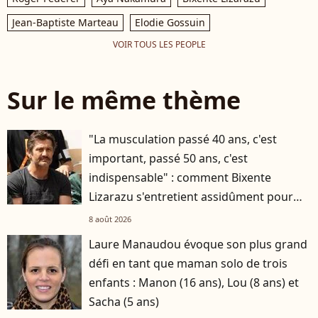
Jean-Baptiste Marteau
Elodie Gossuin
VOIR TOUS LES PEOPLE
Sur le même thème
"La musculation passé 40 ans, c'est
important, passé 50 ans, c'est
indispensable" : comment Bixente
Lizarazu s'entretient assidûment pour
rester musclé à 56 ans ?
8 août 2026
Laure Manaudou évoque son plus grand
défi en tant que maman solo de trois
enfants : Manon (16 ans), Lou (8 ans) et
Sacha (5 ans)