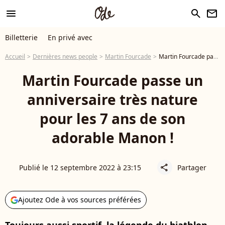
menu
search
newsletter
Billetterie
En privé avec
Accueil
Dernières news people
Martin Fourcade
Martin Fourcade passe un anniversaire très nature pour les 7 ans de son adorable Manon !
Martin Fourcade passe un
anniversaire très nature
pour les 7 ans de son
adorable Manon !
Publié le 12 septembre 2022 à 23:15
Partager
share
Ajoutez Ode à vos sources préférées