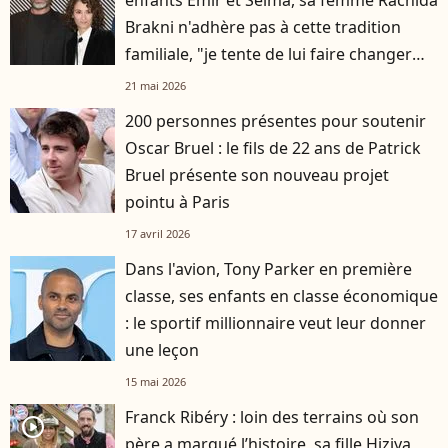
Brakni n'adhère pas à cette tradition
familiale, "je tente de lui faire changer
d'avis"
21 mai 2026
200 personnes présentes pour soutenir
Oscar Bruel : le fils de 22 ans de Patrick
Bruel présente son nouveau projet
pointu à Paris
17 avril 2026
Dans l'avion, Tony Parker en première
classe, ses enfants en classe économique
: le sportif millionnaire veut leur donner
une leçon
15 mai 2026
Franck Ribéry : loin des terrains où son
player2
père a marqué l’histoire, sa fille Hiziya