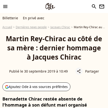
menu
search
newsletter
Billetterie
En privé avec
Accueil
Dernières news people
Jacques Chirac
Martin Rey-Chirac au côté de sa mère : dernier hommage à Jacques Chirac
Martin Rey-Chirac au côté de
sa mère : dernier hommage
à Jacques Chirac
Publié le 30 septembre 2019 à 10:49
Partager
share
Ajoutez Ode à vos sources préférées
Bernadette Chirac restée absente de
l'hommage à son défunt mari organisé