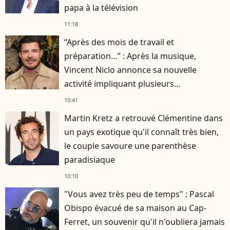
papa à la télévision
11:18
“Après des mois de travail et
préparation…” : Après la musique,
Vincent Niclo annonce sa nouvelle
activité impliquant plusieurs
personnalités
10:41
Martin Kretz a retrouvé Clémentine dans
un pays exotique qu'il connaît très bien,
le couple savoure une parenthèse
paradisiaque
10:10
"Vous avez très peu de temps" : Pascal
Obispo évacué de sa maison au Cap-
Ferret, un souvenir qu'il n'oubliera jamais