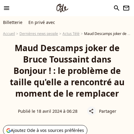
menu
search
newsletter
Billetterie
En privé avec
Accueil
Dernières news people
Actus Télé
Maud Descamps joker de Bruce Toussaint dans Bonjour ! : le problème de taille qu'elle a rencontré au moment de le remplacer
Maud Descamps joker de
Bruce Toussaint dans
Bonjour ! : le problème de
taille qu'elle a rencontré au
moment de le remplacer
Publié le 18 avril 2024 à 06:28
Partager
share
Ajoutez Ode à vos sources préférées