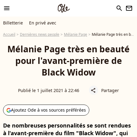
menu
search
newsletter
Billetterie
En privé avec
Accueil
Dernières news people
Mélanie Page
Mélanie Page très en beauté pour l'avant-première de Black Widow
Mélanie Page très en beauté
pour l'avant-première de
Black Widow
Publié le 1 juillet 2021 à 22:46
Partager
share
Ajoutez Ode à vos sources préférées
De nombreuses personnalités se sont rendues
à l'avant-première du film "Black Widow", qui