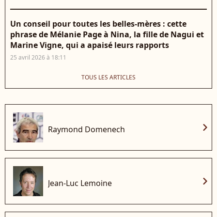
Un conseil pour toutes les belles-mères : cette
phrase de Mélanie Page à Nina, la fille de Nagui et
Marine Vigne, qui a apaisé leurs rapports
25 avril 2026 à 18:11
TOUS LES ARTICLES
chevron_right
Raymond Domenech
chevron_right
Jean-Luc Lemoine