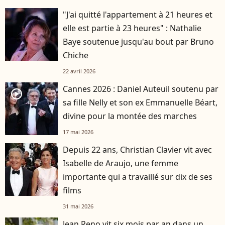
"J'ai quitté l'appartement à 21 heures et
elle est partie à 23 heures" : Nathalie
Baye soutenue jusqu'au bout par Bruno
Chiche
22 avril 2026
Cannes 2026 : Daniel Auteuil soutenu par
player2
sa fille Nelly et son ex Emmanuelle Béart,
divine pour la montée des marches
17 mai 2026
Depuis 22 ans, Christian Clavier vit avec
Isabelle de Araujo, une femme
importante qui a travaillé sur dix de ses
films
31 mai 2026
Jean Reno vit six mois par an dans un