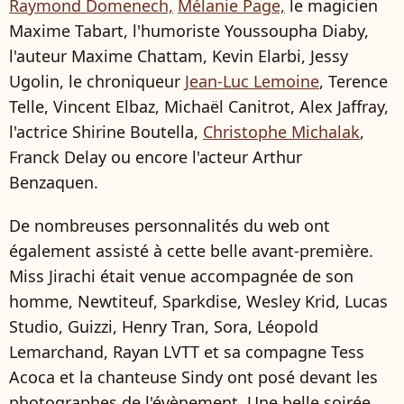
Raymond Domenech,
Mélanie Page,
le magicien
Maxime Tabart, l'humoriste Youssoupha Diaby,
l'auteur Maxime Chattam, Kevin Elarbi, Jessy
Ugolin, le chroniqueur
Jean-Luc Lemoine
, Terence
Telle, Vincent Elbaz,
Michaël Canitrot,
Alex Jaffray,
l'actrice Shirine Boutella,
Christophe Michalak
,
Franck Delay ou encore l'acteur Arthur
Benzaquen.
De nombreuses personnalités du web ont
également assisté à cette belle avant-première.
Miss Jirachi était venue accompagnée de son
homme, Newtiteuf, Sparkdise, Wesley Krid, Lucas
Studio, Guizzi, Henry Tran, Sora, Léopold
Lemarchand, Rayan LVTT et sa compagne Tess
Acoca et la chanteuse Sindy ont posé devant les
photographes de l'évènement. Une belle soirée