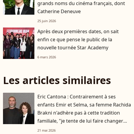
grands noms du cinéma français, dont
Catherine Deneuve
25 juin 2026
Après deux premières dates, on sait
enfin ce que pense le public de la
nouvelle tournée Star Academy
6 mars 2026
Les articles similaires
Eric Cantona : Contrairement à ses
enfants Emir et Selma, sa femme Rachida
Brakni n'adhère pas à cette tradition
familiale, "je tente de lui faire changer
d'avis"
21 mai 2026