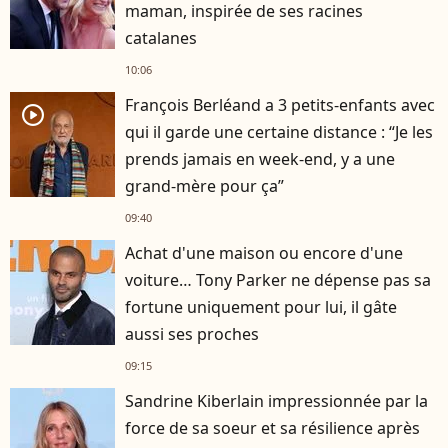
maman, inspirée de ses racines
catalanes
10:06
François Berléand a 3 petits-enfants avec
player2
qui il garde une certaine distance : “Je les
prends jamais en week-end, y a une
grand-mère pour ça”
09:40
Achat d'une maison ou encore d'une
voiture… Tony Parker ne dépense pas sa
fortune uniquement pour lui, il gâte
aussi ses proches
09:15
Sandrine Kiberlain impressionnée par la
force de sa soeur et sa résilience après