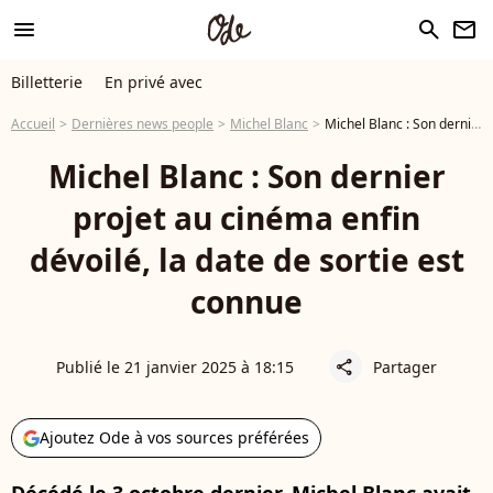
menu
search
newsletter
Billetterie
En privé avec
Accueil
Dernières news people
Michel Blanc
Michel Blanc : Son dernier projet au cinéma enfin dévoilé, la date de sortie est connue
Michel Blanc : Son dernier
projet au cinéma enfin
dévoilé, la date de sortie est
connue
Publié le 21 janvier 2025 à 18:15
Partager
share
Ajoutez Ode à vos sources préférées