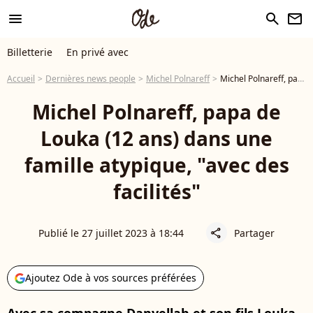
menu
search
newsletter
Billetterie
En privé avec
Accueil
Dernières news people
Michel Polnareff
Michel Polnareff, papa de Louka (12 ans) dans une famille atypique, "avec des facilités"
Michel Polnareff, papa de
Louka (12 ans) dans une
famille atypique, "avec des
facilités"
Publié le 27 juillet 2023 à 18:44
Partager
share
Ajoutez Ode à vos sources préférées