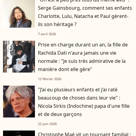
Serge Gainsbourg, comment ses enfants
Charlotte, Lulu, Natacha et Paul gèrent-
ils son héritage ?
7 avril 2026
Prise en charge durant un an, la fille de
player2
Rachida Dati n'aura jamais une vie
normale : "Je suis très admirative de la
manière dont elle gère"
12 février 2026
"J’ai eu plusieurs enfants et j’ai raté
beaucoup de choses dans leur vie" :
Nicola Sirkis (Indochine) papa d'une fille
et de deux garçons
22 juin 2026
Christophe Maé vit un tournant familial :