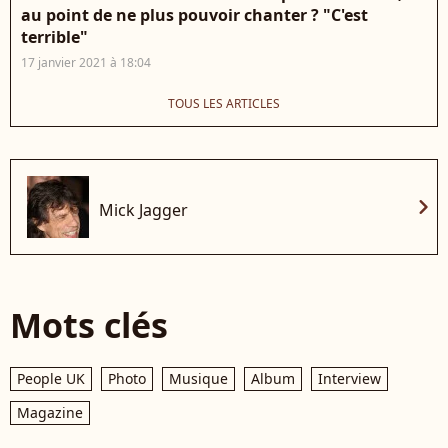
au point de ne plus pouvoir chanter ? "C'est
terrible"
17 janvier 2021 à 18:04
TOUS LES ARTICLES
chevron_right
Mick Jagger
Mots clés
People UK
Photo
Musique
Album
Interview
Magazine