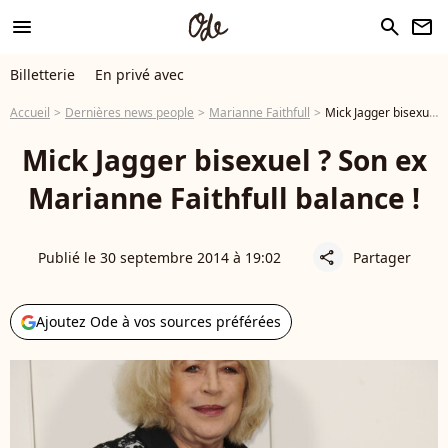
menu
search
newsletter
Billetterie
En privé avec
Accueil
Dernières news people
Marianne Faithfull
Mick Jagger bisexuel ? Son ex Marianne Faithfull balance !
Mick Jagger bisexuel ? Son ex
Marianne Faithfull balance !
Publié le 30 septembre 2014 à 19:02
Partager
share
Ajoutez Ode à vos sources préférées