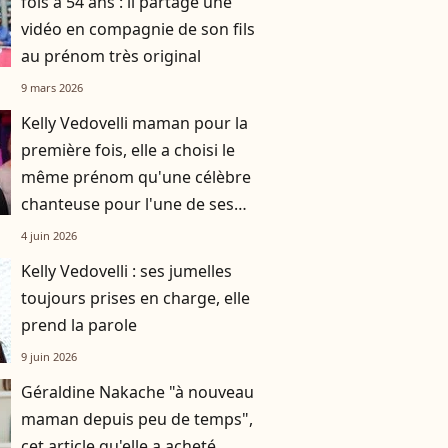
fois à 54 ans : il partage une
vidéo en compagnie de son fils
au prénom très original
9 mars 2026
Kelly Vedovelli maman pour la
première fois, elle a choisi le
même prénom qu'une célèbre
chanteuse pour l'une de ses
jumelles
4 juin 2026
Kelly Vedovelli : ses jumelles
toujours prises en charge, elle
prend la parole
9 juin 2026
Géraldine Nakache "à nouveau
maman depuis peu de temps",
cet article qu'elle a acheté