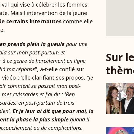
ival qui vise à célébrer les femmes
ité. Mais l'intervention de la jeune
 de certains internautes
comme elle
re.
'en prends plein la gueule
pour une
édia sur mon post-partum et
Sur 
 à ce genre de harcèlement en ligne
thèm
oilà ma réponse
", a-t-elle confié sur
idéo d'elle clarifiant ses propos. "
Je
avoir comment se passait mon post-
mes cuissardes et j'ai dit : 'Ben
ssardes, en post-partum de trois
ien'.
Et je leur ai dit que pour moi, la
ent la phase la plus simple
quand il
'accouchement ou de complications.