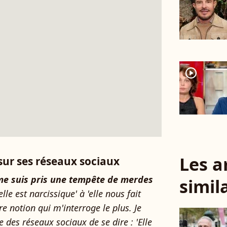
player2
Les a
sur ses réseaux sociaux
 me suis pris une tempête de merdes
simil
elle est narcissique' à 'elle nous fait
ère notion qui m'interroge le plus. Je
des réseaux sociaux de se dire : 'Elle