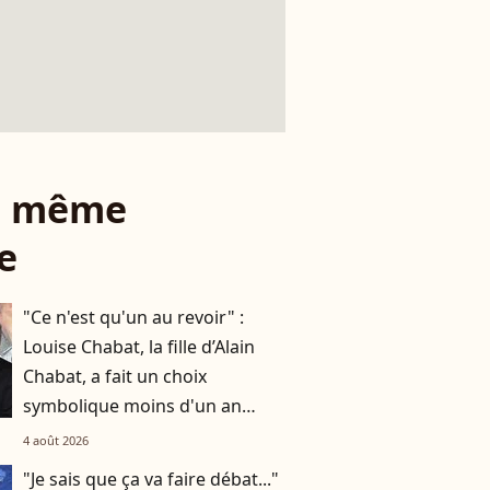
le même
e
"Ce n'est qu'un au revoir" :
Louise Chabat, la fille d’Alain
Chabat, a fait un choix
symbolique moins d'un an
après avoir donné la vie
4 août 2026
"Je sais que ça va faire débat..."