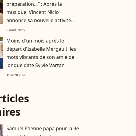
préparation…” : Après la
musique, Vincent Niclo
annonce sa nouvelle activité
impliquant plusieurs
6 août 2026
personnalités
Moins d'un mois après le
départ d'Isabelle Mergault, les
mots vibrants de son amie de
longue date Sylvie Vartan
15 avril 2026
rticles
aires
Samuel Etienne papa pour la 3e