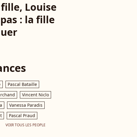
fille, Louise
s : la fille
quer
ances
e
Pascal Bataille
archand
Vincent Niclo
a
Vanessa Paradis
t
Pascal Praud
VOIR TOUS LES PEOPLE