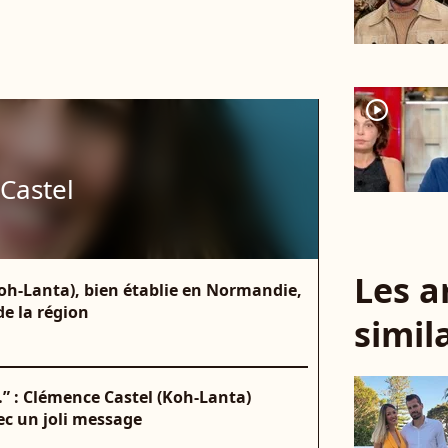
player2
Castel
Les a
Koh-Lanta), bien établie en Normandie,
de la région
simil
s…” : Clémence Castel (Koh-Lanta)
vec un joli message