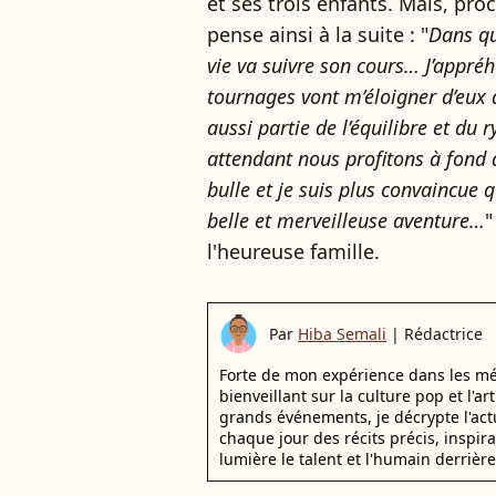
et ses trois enfants. Mais, pro
pense ainsi à la suite : "
Dans qu
vie va suivre son cours… J’appré
tournages vont m’éloigner d’eux 
aussi partie de l’équilibre et d
attendant nous profitons à fond d
bulle et je suis plus convaincue 
belle et merveilleuse aventure…
"
l'heureuse famille.
Par
Hiba Semali
|
Rédactrice
Forte de mon expérience dans les mé
bienveillant sur la culture pop et l'ar
grands événements, je décrypte l'actu
chaque jour des récits précis, inspir
lumière le talent et l'humain derrière