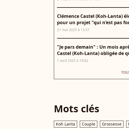
Clémence Castel (Koh-Lanta) él
pour un projet "qui n’est pas f
21 mai 2025 à 13:37
"Je pars demain" : Un mois apr
Castel (Koh-Lanta) obligée de qu
1 avril 2025 à 19:02
TOUS
Mots clés
Koh Lanta
Couple
Grossesse