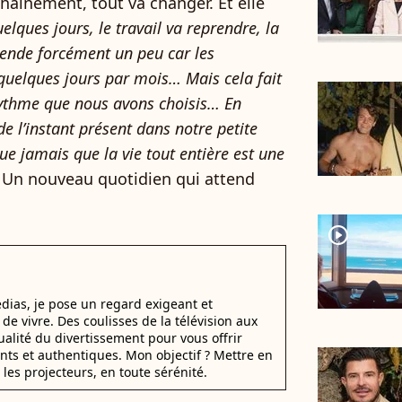
chainement, tout va changer. Et elle
elques jours, le travail va reprendre, la
hende forcément un peu car les
quelques jours par mois… Mais cela fait
u rythme que nous avons choisis… En
e l’instant présent dans notre petite
que jamais que la vie tout entière est une
 Un nouveau quotidien qui attend
player2
dias, je pose un regard exigeant et
t de vivre. Des coulisses de la télévision aux
alité du divertissement pour vous offrir
ants et authentiques. Mon objectif ? Mettre en
 les projecteurs, en toute sérénité.