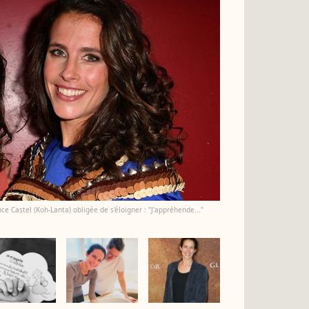
ce Castel (Koh-Lanta) obligée de s'éloigner : "J'appréhende..."