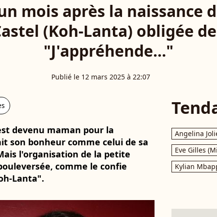
un mois après la naissance de 
stel (Koh-Lanta) obligée de 
"J'appréhende..."
Publié le 12 mars 2025 à 22:07
Tend
es
l est devenu maman pour la
Angelina Joli
fait son bonheur comme celui de sa
Eve Gilles (M
is l'organisation de la petite
bouleversée, comme le confie
Kylian Mbap
oh-Lanta".