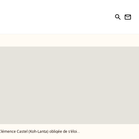
search
newsletter
tel (Koh-Lanta) obligée de s'éloigner : "J'appréhende..."