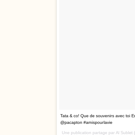
Tata & co! Que de souvenirs avec toi Em
@pacapton #amispourlavie
Une publication partage par Al Sublet