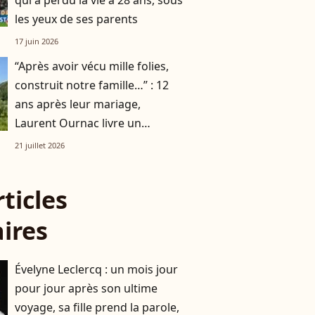
qui a perdu la vie à 28 ans, sous
les yeux de ses parents
17 juin 2026
“Après avoir vécu mille folies,
construit notre famille…” : 12
ans après leur mariage,
Laurent Ournac livre un
message public à sa femme
21 juillet 2026
rticles
aires
Évelyne Leclercq : un mois jour
pour jour après son ultime
voyage, sa fille prend la parole,