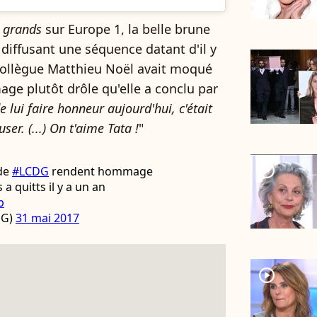
 grands
sur Europe 1, la belle brune
diffusant une séquence datant d'il y
collègue Matthieu Noël avait moqué
 plutôt drôle qu'elle a conclu par
 lui faire honneur aujourd'hui, c'était
r. (...) On t'aime Tata !
"
player2
 de
#LCDG
rendent hommage
 quitts il y a un an
p
DG)
31 mai 2017
player2