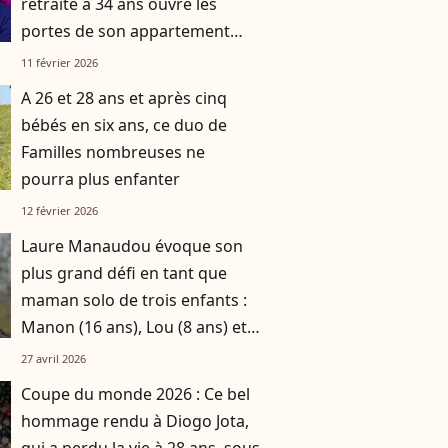
retraité à 34 ans ouvre les
portes de son appartement
acheté grâce à sa cagnotte
11 février 2026
A 26 et 28 ans et après cinq
bébés en six ans, ce duo de
Familles nombreuses ne
pourra plus enfanter
12 février 2026
Laure Manaudou évoque son
plus grand défi en tant que
maman solo de trois enfants :
Manon (16 ans), Lou (8 ans) et
Sacha (5 ans)
27 avril 2026
Coupe du monde 2026 : Ce bel
hommage rendu à Diogo Jota,