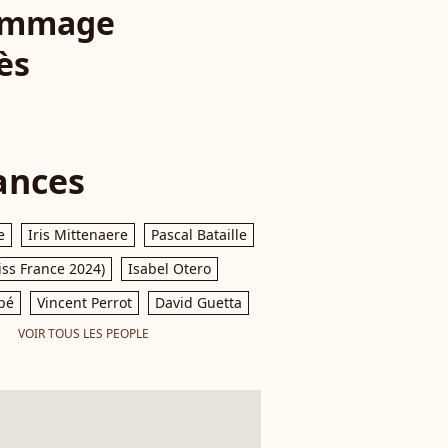
hommage
ès
ances
e
Iris Mittenaere
Pascal Bataille
iss France 2024)
Isabel Otero
pé
Vincent Perrot
David Guetta
VOIR TOUS LES PEOPLE