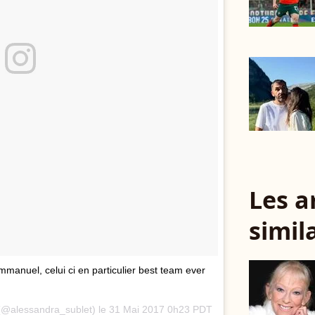
Les a
simil
manuel, celui ci en particulier best team ever
 (@alessandra_sublet) le
31 Mai 2017 0h23 PDT