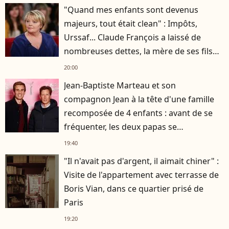
"Quand mes enfants sont devenus
majeurs, tout était clean" : Impôts,
Urssaf... Claude François a laissé de
nombreuses dettes, la mère de ses fils
s'est occupée de tout
20:00
Jean-Baptiste Marteau et son
compagnon Jean à la tête d'une famille
recomposée de 4 enfants : avant de se
fréquenter, les deux papas se
connaissaient depuis des années
19:40
"Il n'avait pas d'argent, il aimait chiner" :
Visite de l'appartement avec terrasse de
Boris Vian, dans ce quartier prisé de
Paris
19:20