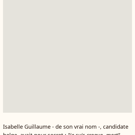
Isabelle Guillaume - de son vrai nom -, candidate
belge, avait pour secret :
"je suis croque- mort"
.