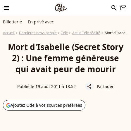
menu
search
newsletter
Billetterie
En privé avec
Accueil
Dernières news people
Télé
Actus Télé réalité
Mort d'Isabelle (Secret Story 2) : Une femme généreuse qui avait peur de mourir
Mort d'Isabelle (Secret Story
2) : Une femme généreuse
qui avait peur de mourir
Publié le 19 août 2011 à 18:52
Partager
share
Ajoutez Ode à vos sources préférées