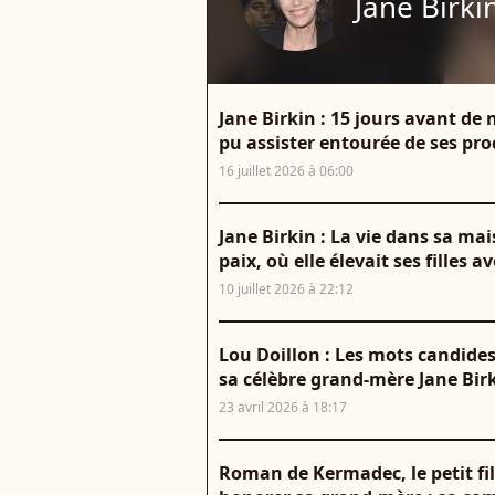
Jane Birki
Jane Birkin : 15 jours avant de 
pu assister entourée de ses pr
16 juillet 2026 à 06:00
Jane Birkin : La vie dans sa m
paix, où elle élevait ses filles
10 juillet 2026 à 22:12
Lou Doillon : Les mots candides 
sa célèbre grand-mère Jane Bir
23 avril 2026 à 18:17
Roman de Kermadec, le petit fil