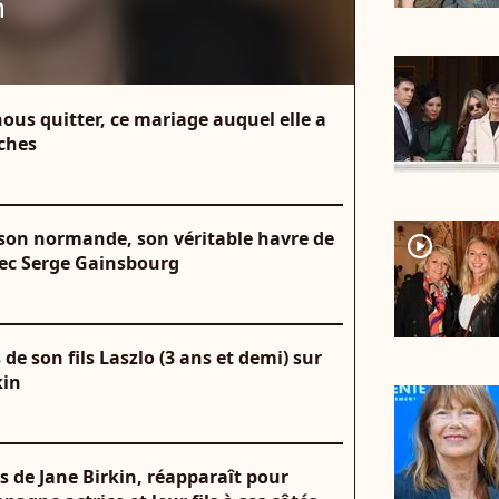
n
nous quitter, ce mariage auquel elle a
oches
aison normande, son véritable havre de
player2
 avec Serge Gainsbourg
de son fils Laszlo (3 ans et demi) sur
kin
s de Jane Birkin, réapparaît pour