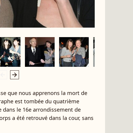
rrow_left
arrow_right
sse que nous apprenons la mort de
graphe est tombée du quatrième
e dans le 16e arrondissement de
orps a été retrouvé dans la cour, sans