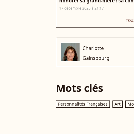
honorer sa grand-mère : sa comp
17 décembre 2025 à 21:17
TOUS
Charlotte
che
Gainsbourg
Mots clés
Personnalités Françaises
Art
Mo