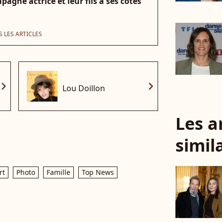
agne actrice et leur fils à ses côtés
 LES ARTICLES
vron_right
chevron_right
Lou Doillon
Les a
simil
rt
Photo
Famille
Top News