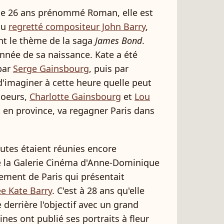
de 26 ans prénommé Roman, elle est
du
regretté compositeur John Barry
,
nt le thème de la saga
James Bond
.
année de sa naissance. Kate a été
 par
Serge Gainsbourg
, puis par
e d'imaginer à cette heure quelle peut
 soeurs,
Charlotte Gainsbourg
et
Lou
rt en province, va regagner Paris dans
outes étaient réunies encore
e la Galerie Cinéma d'Anne-Dominique
ement de Paris qui présentait
ée Kate Barry
. C'est à 28 ans qu'elle
 derrière l'objectif avec un grand
nes ont publié ses portraits à fleur