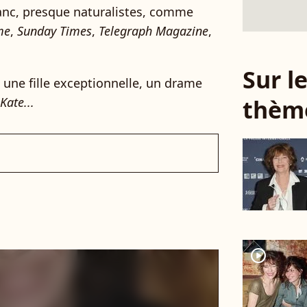
lanc, presque naturalistes, comme
me
,
Sunday Times
,
Telegraph Magazine
,
Sur 
une fille exceptionnelle, un drame
thèm
ate...
player2