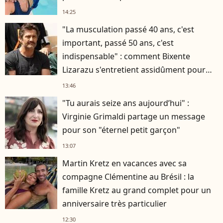
14:25
"La musculation passé 40 ans, c'est
important, passé 50 ans, c'est
indispensable" : comment Bixente
Lizarazu s'entretient assidûment pour
rester musclé à 56 ans ?
13:46
"Tu aurais seize ans aujourd’hui" :
Virginie Grimaldi partage un message
pour son "éternel petit garçon"
13:07
Martin Kretz en vacances avec sa
compagne Clémentine au Brésil : la
famille Kretz au grand complet pour un
anniversaire très particulier
12:30