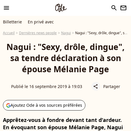
menu
search
newsletter
Billetterie
En privé avec
Accueil
Dernières news people
Nagui
Nagui : "Sexy, drôle, dingue", sa tendre déclaration à son épouse Mélanie Page
Nagui : "Sexy, drôle, dingue",
sa tendre déclaration à son
épouse Mélanie Page
Publié le 16 septembre 2019 à 19:03
Partager
share
Ajoutez Ode à vos sources préférées
Apprêtez-vous à fondre devant tant d'ardeur.
En évoquant son épouse Mélanie Page, Nagui