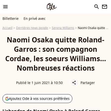
menu
search
newsletter
Billetterie
En privé avec
Accueil
Dernières news people
Serena Williams
Naomi Osaka quitte Roland-Garros : son compagnon Cordae, les soeurs Williams... Nombreuses réactions
Naomi Osaka quitte Roland-
Garros : son compagnon
Cordae, les soeurs Williams...
Nombreuses réactions
Publié le 1 juin 2021 à 10:50
Partager
share
Ajoutez Ode à vos sources préférées