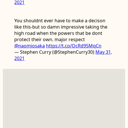
2021
You shouldnt ever have to make a decison
like this-but so damn impressive taking the
high road when the powers that be dont
protect their own. major respect
@naomiosaka
https://t.co/OcRd95MqCn
— Stephen Curry (@StephenCurry30)
May 31,
2021