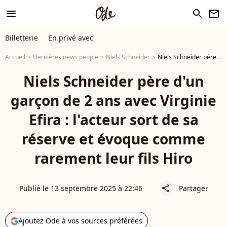
menu
search
newsletter
Billetterie
En privé avec
Accueil
Dernières news people
Niels Schneider
Niels Schneider père d'un garçon de 2 ans avec Virginie Efira : l'acteur sort de sa réserve et évoque comme rarement leur fils Hiro
Niels Schneider père d'un
garçon de 2 ans avec Virginie
Efira : l'acteur sort de sa
réserve et évoque comme
rarement leur fils Hiro
Publié le 13 septembre 2025 à 22:46
Partager
share
Ajoutez Ode à vos sources préférées