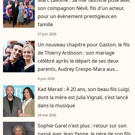
Marc Lavoine : Sa fille Yasmine pose avec
son compagnon Névil, fils d'un acteur,
pour un évènement prestigieux en
famille
27 juin 2026
Un nouveau chapitre pour Gaston, le fils
de Thierry Ardisson : son mariage
célébré après le départ de ses deux
parents, Audrey Crespo-Mara aux
premières loges
4 juin 2026
Kad Merad : À 20 ans, son beau-fils Luigi,
dont la mère est Julia Vignali, s'est lancé
dans la musique
24 mai 2026
Sophie Garel n'est plus : retour sur son
passé avec Jean Yanne, le père de son fils,