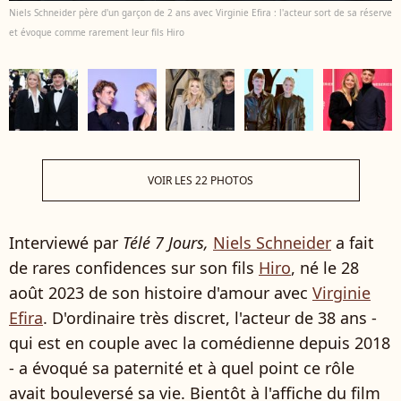
Niels Schneider père d'un garçon de 2 ans avec Virginie Efira : l'acteur sort de sa réserve
et évoque comme rarement leur fils Hiro
VOIR LES 22 PHOTOS
Interviewé par
Télé 7 Jours,
Niels Schneider
a fait
de rares confidences sur son fils
Hiro
, né le 28
août 2023 de son histoire d'amour avec
Virginie
Efira
. D'ordinaire très discret, l'acteur de 38 ans -
qui est en couple avec la comédienne depuis 2018
- a évoqué sa paternité et à quel point ce rôle
avait bouleversé sa vie. Bientôt à l'affiche du film