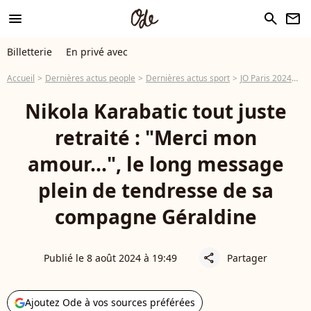
menu
search
newsletter
Billetterie
En privé avec
Accueil
Dernières actus people
Dernières actus sport
JO Paris 2024
Ni
Nikola Karabatic tout juste
retraité : "Merci mon
amour...", le long message
plein de tendresse de sa
compagne Géraldine
Publié le 8 août 2024 à 19:49
Partager
share
Ajoutez Ode à vos sources préférées