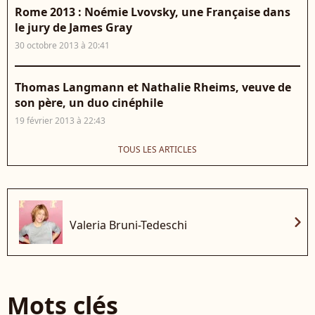
Rome 2013 : Noémie Lvovsky, une Française dans
le jury de James Gray
30 octobre 2013 à 20:41
Thomas Langmann et Nathalie Rheims, veuve de
son père, un duo cinéphile
19 février 2013 à 22:43
TOUS LES ARTICLES
chevron_right
Valeria Bruni-Tedeschi
Mots clés