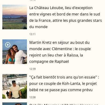
La Château Léoube, lieu d'exception
entre vignes et bord de mer dans le sud
de la France, attire les plus grandes stars
du monde
13:11
Martin Kretz en séjour au bout du
player2
monde avec Clémentine : le couple
rejoint un lieu cher à Raïssa, la
compagne de Raphaël
12:39
"Ça fait bientôt trois ans qu'on essaie" :
pour ce couple de Koh-Lanta, le projet
bébé ne se passe pas comme prévu
12:08