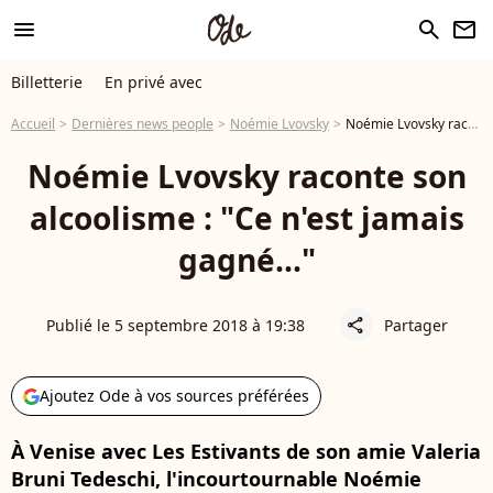
menu
search
newsletter
Billetterie
En privé avec
Accueil
Dernières news people
Noémie Lvovsky
Noémie Lvovsky raconte son alcoolisme : "Ce n'est jamais gagné..."
Noémie Lvovsky raconte son
alcoolisme : "Ce n'est jamais
gagné..."
Publié le 5 septembre 2018 à 19:38
Partager
share
Ajoutez Ode à vos sources préférées
À Venise avec Les Estivants de son amie Valeria
Bruni Tedeschi, l'incourtournable Noémie