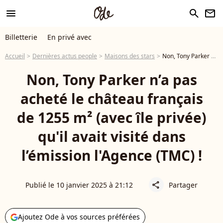
menu
search
newsletter
Billetterie
En privé avec
Accueil
Dernières actus people
Maisons des stars
Non, Tony Parker n’a pas acheté le château français de 1255 m² (avec île privée) qu'il avait visité dans l’émission l'Agence (TMC) !
Non, Tony Parker n’a pas
acheté le château français
de 1255 m² (avec île privée)
qu'il avait visité dans
l’émission l'Agence (TMC) !
Publié le 10 janvier 2025 à 21:12
Partager
share
Ajoutez Ode à vos sources préférées