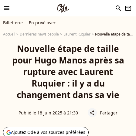
menu
search
newsletter
Billetterie
En privé avec
Accueil
Dernières news people
Laurent Ruquier
Nouvelle étape de taille pour Hugo Manos après sa rupture avec Laurent Ruquier : il y a du changement dans sa vie
Nouvelle étape de taille
pour Hugo Manos après sa
rupture avec Laurent
Ruquier : il y a du
changement dans sa vie
Publié le 18 juin 2025 à 21:30
Partager
share
Ajoutez Ode à vos sources préférées