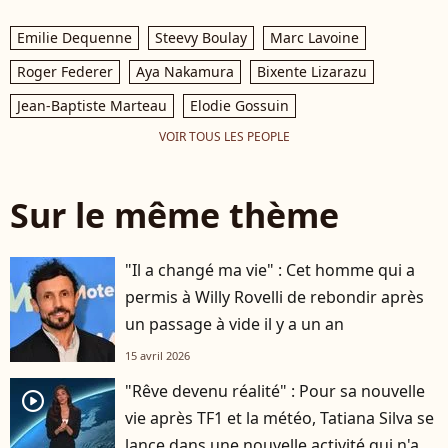
Emilie Dequenne
Steevy Boulay
Marc Lavoine
Roger Federer
Aya Nakamura
Bixente Lizarazu
Jean-Baptiste Marteau
Elodie Gossuin
VOIR TOUS LES PEOPLE
Sur le même thème
"Il a changé ma vie" : Cet homme qui a
permis à Willy Rovelli de rebondir après
un passage à vide il y a un an
15 avril 2026
"Rêve devenu réalité" : Pour sa nouvelle
player2
vie après TF1 et la météo, Tatiana Silva se
lance dans une nouvelle activité qui n'a