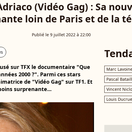
Adriaco (Vidéo Gag) : Sa nouv
ante loin de Paris et de la té
Publié le 9 juillet 2022 à 22:00
Tend
es
iffusé sur TFX le documentaire "Que
Marc Lavoin
années 2000 ?". Parmi ces stars
Pascal Batail
animatrice de "Vidéo Gag" sur TF1. Et
moins surprenante...
Vincent Nicl
Louis Ducrue