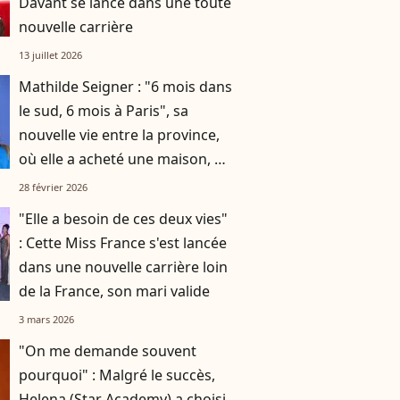
Davant se lance dans une toute
nouvelle carrière
13 juillet 2026
Mathilde Seigner : "6 mois dans
le sud, 6 mois à Paris", sa
nouvelle vie entre la province,
où elle a acheté une maison, et
la capitale
28 février 2026
"Elle a besoin de ces deux vies"
: Cette Miss France s'est lancée
dans une nouvelle carrière loin
de la France, son mari valide
3 mars 2026
"On me demande souvent
pourquoi" : Malgré le succès,
Helena (Star Academy) a choisi