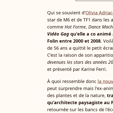
Qui se souvient d'
Olivia Adria
star de M6 et de TF1 dans les 
comme
Hot Forme
,
Dance Mach
Vidéo Gag
qu'elle a co animé
Folin entre 2000 et 2008
. Voi
de 56 ans a quitté le petit écr
C'est la raison de son apparit
devenues les stars des années 2
et présenté par Karine Ferri.
À quoi ressemble donc
la nouv
peut surprendre mais l'ex-ani
des plantes et de la nature,
tr
qu'architecte paysagiste au 
retournée sur les bancs de l'é