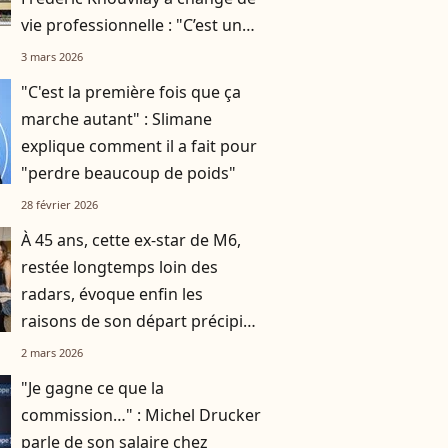
vie professionnelle : "C’est une
première et un gros pari"
3 mars 2026
"C'est la première fois que ça
marche autant" : Slimane
explique comment il a fait pour
"perdre beaucoup de poids"
28 février 2026
À 45 ans, cette ex-star de M6,
restée longtemps loin des
radars, évoque enfin les
raisons de son départ précipité
de la télévision
2 mars 2026
"Je gagne ce que la
commission…" : Michel Drucker
parle de son salaire chez