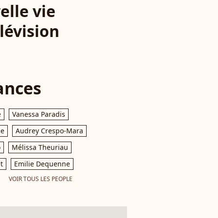
elle vie
lévision
ances
e
Vanessa Paradis
le
Audrey Crespo-Mara
o
Mélissa Theuriau
t
Emilie Dequenne
VOIR TOUS LES PEOPLE