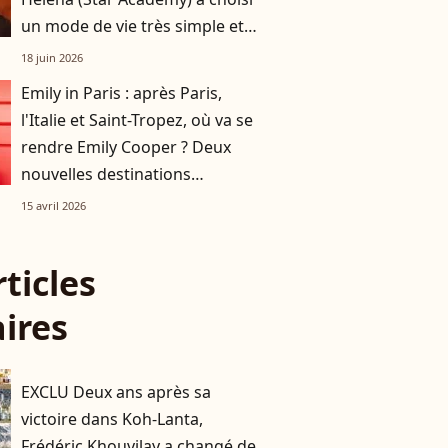
un mode de vie très simple et
loin de Paris
18 juin 2026
Emily in Paris : après Paris,
l'Italie et Saint-Tropez, où va se
rendre Emily Cooper ? Deux
nouvelles destinations
annoncées !
15 avril 2026
rticles
aires
EXCLU Deux ans après sa
victoire dans Koh-Lanta,
Frédéric Khouvilay a changé de