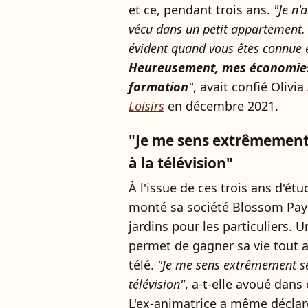
et ce, pendant trois ans.
"Je n'
vécu dans un petit appartement. F
évident quand vous êtes connue e
Heureusement, mes économies 
formation
"
, avait confié Oliv
Loisirs
en décembre 2021.
"Je me sens extrêmement s
à la télévision"
À l'issue de ces trois ans d'ét
monté sa société Blossom Pays
jardins pour les particuliers. 
permet de gagner sa vie tout a
télé.
"Je me sens extrêmement ser
télévision"
, a-t-elle avoué dan
L'ex-animatrice a même déclaré