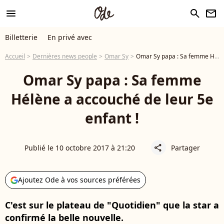
menu
search
newsletter
Billetterie
En privé avec
Accueil
Dernières news people
Omar Sy
Omar Sy papa : Sa femme Hélène a accouché de leur 5e enfant !
Omar Sy papa : Sa femme
Hélène a accouché de leur 5e
enfant !
Publié le 10 octobre 2017 à 21:20
Partager
share
Ajoutez Ode à vos sources préférées
C'est sur le plateau de "Quotidien" que la star a
confirmé la belle nouvelle.