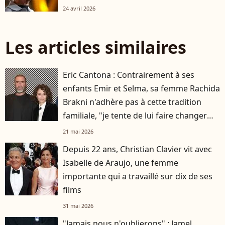
24 avril 2026
Les articles similaires
Eric Cantona : Contrairement à ses
enfants Emir et Selma, sa femme Rachida
Brakni n'adhère pas à cette tradition
familiale, "je tente de lui faire changer
d'avis"
21 mai 2026
Depuis 22 ans, Christian Clavier vit avec
Isabelle de Araujo, une femme
importante qui a travaillé sur dix de ses
films
31 mai 2026
"Jamais nous n'oublierons" : Jamel