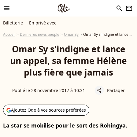
menu
search
newsletter
Billetterie
En privé avec
Accueil
Dernières news people
Omar Sy
Omar Sy s'indigne et lance un appel, sa femme Hélène plus fière que jamais
Omar Sy s'indigne et lance
un appel, sa femme Hélène
plus fière que jamais
Publié le 28 novembre 2017 à 10:31
Partager
share
Ajoutez Ode à vos sources préférées
La star se mobilise pour le sort des Rohingya.