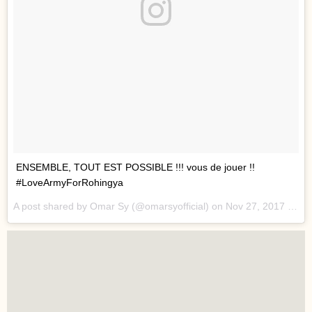
ENSEMBLE, TOUT EST POSSIBLE !!! vous de jouer !!
#LoveArmyForRohingya
A post shared by Omar Sy (@omarsyofficial) on
Nov 27, 2017 at 11:13am PST