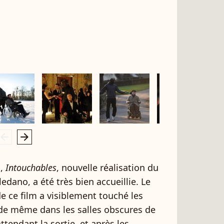
rrow_left
arrow_right
s,
Intouchables
, nouvelle réalisation du
edano, a été très bien accueillie. Le
e ce film a visiblement touché les
e de même dans les salles obscures de
tendant la sortie, et après les