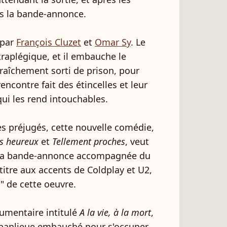
is la bande-annonce.
 par
François Cluzet
et
Omar Sy
. Le
traplégique, et il embauche le
fraîchement sorti de prison, pour
encontre fait des étincelles et leur
qui les rend intouchables.
s préjugés, cette nouvelle comédie,
s heureux
et
Tellement proches
, veut
. La bande-annonce accompagnée du
titre aux accents de Coldplay et U2,
" de cette oeuvre.
cumentaire intitulé
A la vie, à la mort
,
 banlieue embauché pour s'occuper