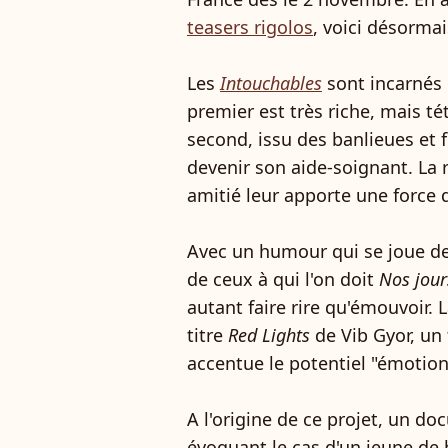
teasers rigolos
, voici désorma
Les
Intouchables
sont incarnés
premier est très riche, mais té
second, issu des banlieues et 
devenir son aide-soignant. La r
amitié leur apporte une force 
Avec un humour qui se joue de
de ceux à qui l'on doit
Nos jour
autant faire rire qu'émouvoir
titre
Red Lights
de Vib Gyor, un 
accentue le potentiel "émotion
A l'origine de ce projet, un do
évoquant le cas d'un jeune de