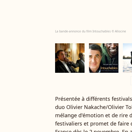
La bande-annonce du film Intouchables © Allocine
a
Présentée à différents festival
duo Olivier Nakache/Olivier Tol
mélange d'émotion et de rire d
festivaliers et promet de fair
France dès le 2 novembre. En at