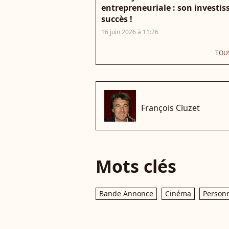
entrepreneuriale : son investis
succès !
16 juin 2026 à 11:26
TOUS
che
François Cluzet
Mots clés
Bande Annonce
Cinéma
Personn