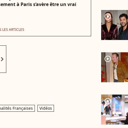
sement à Paris s’avère être un vrai
player2
 LES ARTICLES
player2
vron_right
player2
alités Françaises
Vidéos