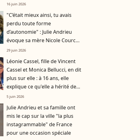
minceur
16 juin 2026
"C’était mieux ainsi, tu avais
perdu toute forme
d’autonomie" : Julie Andrieu
évoque sa mère Nicole Courcel,
dix ans après son départ
29 juin 2026
Léonie Cassel, fille de Vincent
Cassel et Monica Bellucci, en dit
plus sur elle : à 16 ans, elle
explique ce qu'elle a hérité de
ses parents et sa soeur Deva
5 juin 2026
Julie Andrieu et sa famille ont
mis le cap sur la ville "la plus
instagrammable" de France
pour une occasion spéciale