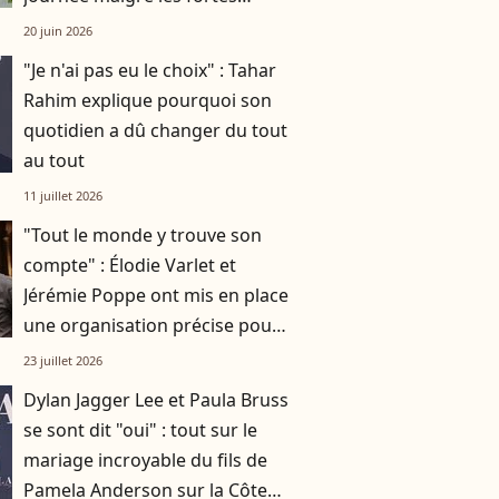
chaleurs
20 juin 2026
"Je n'ai pas eu le choix" : Tahar
Rahim explique pourquoi son
quotidien a dû changer du tout
au tout
11 juillet 2026
"Tout le monde y trouve son
compte" : Élodie Varlet et
Jérémie Poppe ont mis en place
une organisation précise pour
leurs enfants quand ils ne sont
23 juillet 2026
pas là
Dylan Jagger Lee et Paula Bruss
se sont dit "oui" : tout sur le
mariage incroyable du fils de
Pamela Anderson sur la Côte