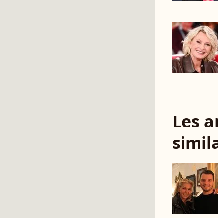
Les a
simil