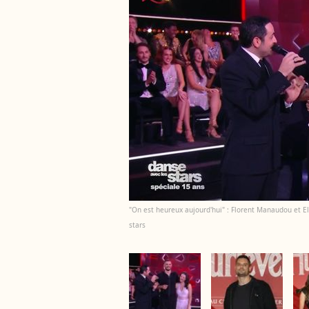
"On est heureux aujourd'hui" : Florent Manaudou et El
stars