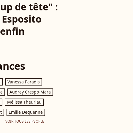
up de tête" :
e Esposito
 enfin
ances
e
Vanessa Paradis
le
Audrey Crespo-Mara
o
Mélissa Theuriau
t
Emilie Dequenne
VOIR TOUS LES PEOPLE