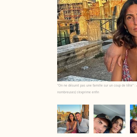
"On ne désunit pas une famille sur un coup de tête" : A
nombreuses) s'exprime enfin