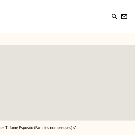
search
newsletter
fanie Esposito (Familles nombreuses) s'exprime enfin