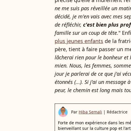
précise qu'elle a mûrement réfl
ne me suis pas réveillée un matin
décidé, je m'en vais avec mes se
de réfléchir,
c'est bien plus pr
famille sur un coup de tête.
" Enf
plus jeunes enfants
de la fratr
père, tient à faire passer un m
lâcherai rien pour le bonheur et 
mien. Nous, les femmes, sommes t
jour je parlerai de ce que j'ai véc
étonnés (...). Si j'ai un message à
peur, le chemin est long mais tou
Par
Hiba Semali
|
Rédactrice
Forte de mon expérience dans les mé
bienveillant sur la culture pop et l'ar