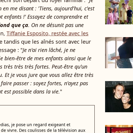
échi son départ du foyer familial : "
Je
 en me disant : 'Tiens, aujourd'hui, c'est
pt enfants !' Essayez de comprendre et
ofond que ça
. On ne désunit pas une
in,
Tiffanie Esposito, restée avec les
ie tandis que les aînés sont avec leur
essage : "
Je n'ai rien lâché, je ne
le bien-être de mes enfants ainsi que le
rès très très fortes. Peut-être qu'un
u. Et je vous jure que vous allez être très
 faire passer : soyez fortes, n'ayez pas
t est possible dans la vie.
"
dias, je pose un regard exigeant et
t de vivre. Des coulisses de la télévision aux