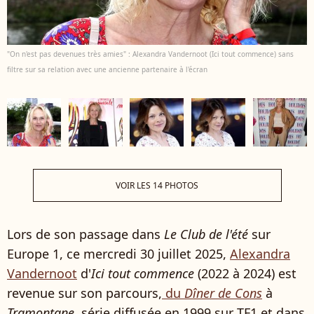
"On n'est pas devenues très amies" : Alexandra Vandernoot (Ici tout commence) sans
filtre sur sa relation avec une ancienne partenaire à l'écran
VOIR LES 14 PHOTOS
Lors de son passage dans
Le Club de l'été
sur
Europe 1, ce mercredi 30 juillet 2025,
Alexandra
Vandernoot
d'
Ici tout commence
(2022 à 2024) est
revenue sur son parcours,
du
Dîner de Cons
à
Tramontane
, série diffusée en 1999 sur TF1 et dans