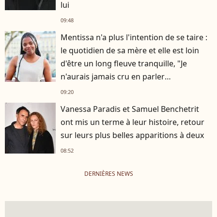
lui
09:48
Mentissa n'a plus l'intention de se taire :
le quotidien de sa mère et elle est loin
d'être un long fleuve tranquille, "Je
n'aurais jamais cru en parler
publiquement"
09:20
Vanessa Paradis et Samuel Benchetrit
ont mis un terme à leur histoire, retour
sur leurs plus belles apparitions à deux
08:52
DERNIÈRES NEWS