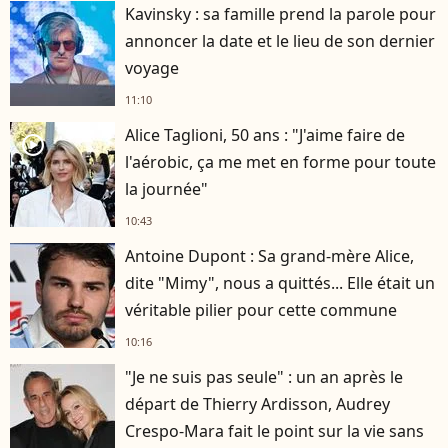
Kavinsky : sa famille prend la parole pour
annoncer la date et le lieu de son dernier
voyage
11:10
Alice Taglioni, 50 ans : "J'aime faire de
player2
l'aérobic, ça me met en forme pour toute
la journée"
10:43
Antoine Dupont : Sa grand-mère Alice,
dite "Mimy", nous a quittés... Elle était un
véritable pilier pour cette commune
10:16
"Je ne suis pas seule" : un an après le
départ de Thierry Ardisson, Audrey
Crespo-Mara fait le point sur la vie sans