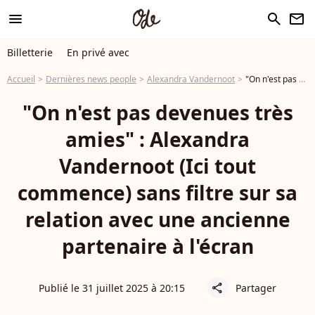
menu
search
newsletter
Billetterie
En privé avec
Accueil
Dernières news people
Alexandra Vandernoot
"On n'est pas devenues très amies" : Alexandra Vandernoot (Ici tout commence) sans filtre sur sa relation avec une ancienne partenaire à l'écran
"On n'est pas devenues très
amies" : Alexandra
Vandernoot (Ici tout
commence) sans filtre sur sa
relation avec une ancienne
partenaire à l'écran
Publié le 31 juillet 2025 à 20:15
Partager
share