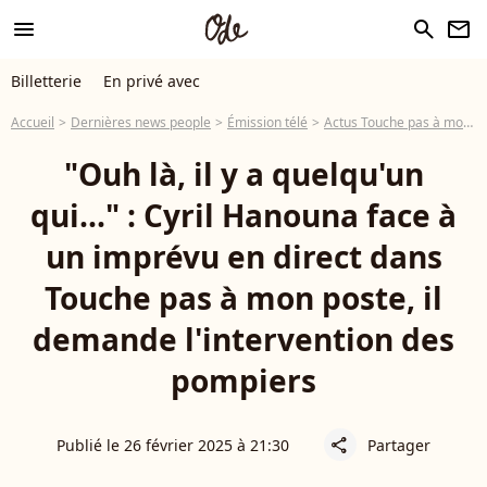
menu
search
newsletter
Billetterie
En privé avec
Accueil
Dernières news people
Émission télé
Actus Touche pas à mon poste
"Ouh là, il y a quelqu'un
qui..." : Cyril Hanouna face à
un imprévu en direct dans
Touche pas à mon poste, il
demande l'intervention des
pompiers
Publié le 26 février 2025 à 21:30
Partager
share