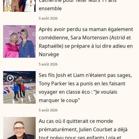
ensemble
5 août 2026
Après avoir perdu sa maman également
comédienne, Sara Mortensen (Astrid et
Raphaëlle) se prépare à lui dire adieu en
Norvège
5 août 2026
Ses fils Josh et Liam n'étaient pas sages,
player2
Tony Parker les a punis en les faisant
voyager en classe éco : “Je voulais
marquer le coup"
5 août 2026
Au cas où il quitterait ce monde
prématurément, Julien Courbet a déjà
tout prévu pour ses enfants Lola et