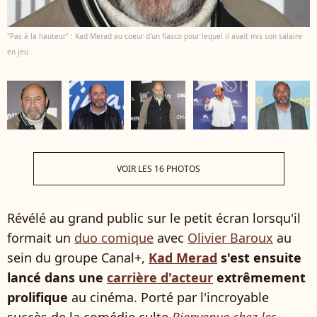
"Pas à la hauteur" : Kad Merad au coeur d'un fiasco pour lequel il avait mis son salaire
en jeu
VOIR LES 16 PHOTOS
Révélé au grand public sur le petit écran lorsqu'il
formait un
duo comique
avec
Olivier Baroux
au
sein du groupe Canal+,
Kad Merad
s'est ensuite
lancé dans une
carrière d'acteur
extrêmement
prolifique
au cinéma. Porté par l'incroyable