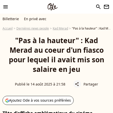
menu
search
newsletter
Billetterie
En privé avec
Accueil
Dernières news people
Kad Merad
"Pas à la hauteur" : Kad Merad au coeur d'un fiasco pour lequel il avait mis son salaire en jeu
"Pas à la hauteur" : Kad
Merad au coeur d'un fiasco
pour lequel il avait mis son
salaire en jeu
Publié le 14 août 2025 à 21:58
Partager
share
Ajoutez Ode à vos sources préférées