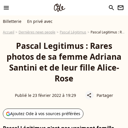
menu
search
newsletter
Billetterie
En privé avec
Accueil
Dernières news people
Pascal Légitimus
Pascal Legitimus : Rares photos de sa femme Adriana Santini et de leur fille Alice-Rose
Pascal Legitimus : Rares
photos de sa femme Adriana
Santini et de leur fille Alice-
Rose
Publié le 23 février 2022 à 19:29
Partager
share
Ajoutez Ode à vos sources préférées