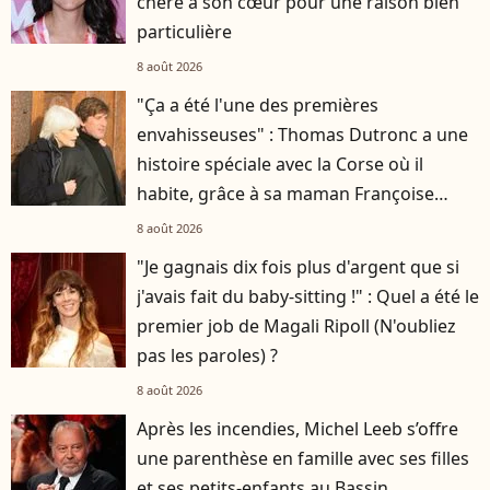
chère à son cœur pour une raison bien
particulière
8 août 2026
"Ça a été l'une des premières
envahisseuses" : Thomas Dutronc a une
histoire spéciale avec la Corse où il
habite, grâce à sa maman Françoise
Hardy
8 août 2026
"Je gagnais dix fois plus d'argent que si
j'avais fait du baby-sitting !" : Quel a été le
premier job de Magali Ripoll (N'oubliez
pas les paroles) ?
8 août 2026
Après les incendies, Michel Leeb s’offre
une parenthèse en famille avec ses filles
et ses petits-enfants au Bassin