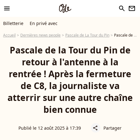
menu
search
newsletter
Billetterie
En privé avec
Accueil
Dernières news people
Pascale de La Tour du Pin
Pascale de la Tour du Pin de retour à l'antenne à la rentrée ! Après la fermeture de C8, la journaliste va atterrir sur une autre chaîne bien connue
Pascale de la Tour du Pin de
retour à l'antenne à la
rentrée ! Après la fermeture
de C8, la journaliste va
atterrir sur une autre chaîne
bien connue
Publié le 12 août 2025 à 17:39
Partager
share