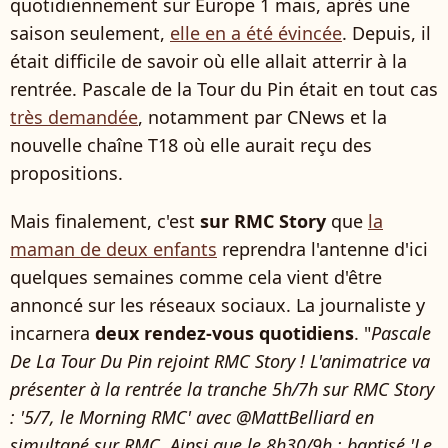
quotidiennement sur Europe 1 mais, après une
saison seulement,
elle en a été évincée
. Depuis, il
était difficile de savoir où elle allait atterrir à la
rentrée. Pascale de la Tour du Pin était en tout cas
très demandée
, notamment par CNews et la
nouvelle chaîne T18 où elle aurait reçu des
propositions.
Mais finalement, c'est
sur RMC Story
que
la
maman de deux enfants
reprendra l'antenne d'ici
quelques semaines comme cela vient d'être
annoncé sur les réseaux sociaux. La journaliste y
incarnera
deux rendez-vous quotidiens
. "
Pascale
De La Tour Du Pin rejoint RMC Story ! L'animatrice va
présenter à la rentrée la tranche 5h/7h sur RMC Story
: '5/7, le Morning RMC' avec @MattBelliard en
simultané sur RMC. Ainsi que le 8h30/9h : baptisé 'Le