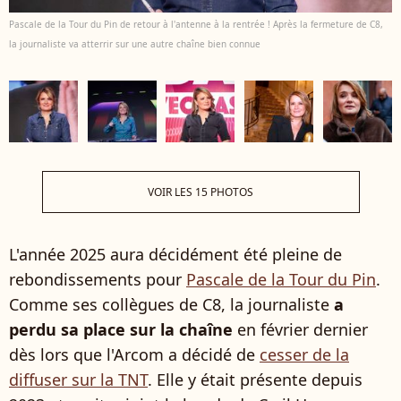
Pascale de la Tour du Pin de retour à l'antenne à la rentrée ! Après la fermeture de C8,
la journaliste va atterrir sur une autre chaîne bien connue
VOIR LES 15 PHOTOS
L'année 2025 aura décidément été pleine de
rebondissements pour
Pascale de la Tour du Pin
.
Comme ses collègues de C8, la journaliste
a
perdu sa place sur la chaîne
en février dernier
dès lors que l'Arcom a décidé de
cesser de la
diffuser sur la TNT
. Elle y était présente depuis