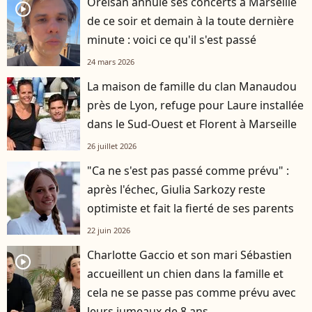
Orelsan annule ses concerts à Marseille
player2
de ce soir et demain à la toute dernière
minute : voici ce qu'il s'est passé
24 mars 2026
La maison de famille du clan Manaudou
près de Lyon, refuge pour Laure installée
dans le Sud-Ouest et Florent à Marseille
26 juillet 2026
"Ca ne s'est pas passé comme prévu" :
après l'échec, Giulia Sarkozy reste
optimiste et fait la fierté de ses parents
22 juin 2026
Charlotte Gaccio et son mari Sébastien
player2
accueillent un chien dans la famille et
cela ne se passe pas comme prévu avec
leurs jumeaux de 8 ans