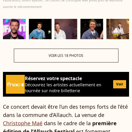
Passe-droits, billets épuisés : un concert de Christophe Maé prévu près de Marseille
suscite le mécontentement
VOIR LES 18 PHOTOS
Réservez votre spectacle
Voir
Découvrez les artistes actuellement en
tournée sur notre billetterie
Ce concert devait être l’un des temps forts de l’été
dans la commune d’Allauch. La venue de
Christophe Maé
dans le cadre de la
première
édition de l’Allauch Festival
est fortement