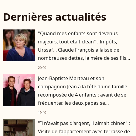
Dernières actualités
"Quand mes enfants sont devenus
majeurs, tout était clean" : Impôts,
Urssaf... Claude François a laissé de
nombreuses dettes, la mère de ses fils
s'est occupée de tout
20:00
Jean-Baptiste Marteau et son
compagnon Jean à la tête d'une famille
recomposée de 4 enfants : avant de se
fréquenter, les deux papas se
connaissaient depuis des années
19:40
"Il n'avait pas d'argent, il aimait chiner" :
Visite de l'appartement avec terrasse de