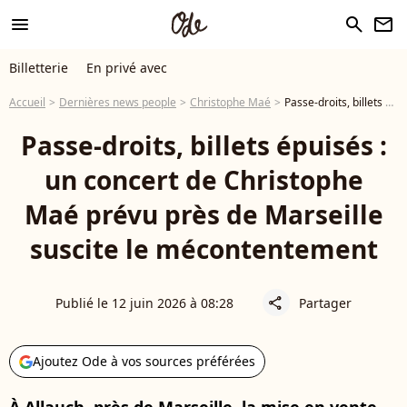
menu
search
newsletter
Billetterie
En privé avec
Accueil
Dernières news people
Christophe Maé
Passe-droits, billets épuisés : un concert de Christophe Maé prévu près de Marseille suscite le mécontentement
Passe-droits, billets épuisés :
un concert de Christophe
Maé prévu près de Marseille
suscite le mécontentement
Publié le 12 juin 2026 à 08:28
Partager
share
Ajoutez Ode à vos sources préférées