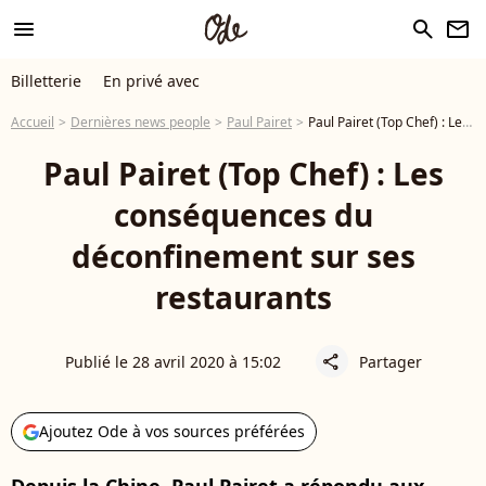
menu
search
newsletter
Billetterie
En privé avec
Accueil
Dernières news people
Paul Pairet
Paul Pairet (Top Chef) : Les conséquences du déconfinement sur ses restaurants
Paul Pairet (Top Chef) : Les
conséquences du
déconfinement sur ses
restaurants
Publié le 28 avril 2020 à 15:02
Partager
share
Ajoutez Ode à vos sources préférées