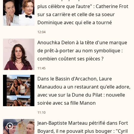
plus célèbre que l’autre" : Catherine Frot
sur sa carrière et celle de sa soeur
Dominique avec qui elle a tourné
12:04
Anouchka Delon à la tête d'une marque
de prêt-à-porter au nom symbolique :
combien coûtent ses pièces ?
11:45
Dans le Bassin d'Arcachon, Laure
Manaudou a un restaurant qu'elle adore,
avec vue sur la Dune du Pilat : nouvelle
soirée avec sa fille Manon
11:10
Jean-Baptiste Marteau pétrifié dans Fort
player2
Boyard, il ne pouvait plus bouger : "Cyril