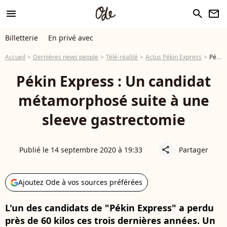
menu
search
newsletter
Billetterie
En privé avec
Accueil
Dernières news people
Télé-réalité
Actus Pékin Express
Pékin Express : Un candidat métamorphosé suite à une sleeve gastrectomie
Pékin Express : Un candidat
métamorphosé suite à une
sleeve gastrectomie
Publié le 14 septembre 2020 à 19:33
Partager
share
Ajoutez Ode à vos sources préférées
L'un des candidats de "Pékin Express" a perdu
près de 60 kilos ces trois dernières années. Un